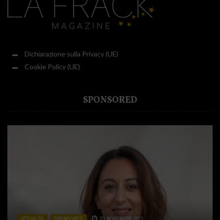
Dichiarazione sulla Privacy (UE)
Cookie Policy (UE)
SPONSORED
ATTUALITÀ
ATTUALITÀ
ATTUALITÀ
,
,
,
SPONSORED
CUCINA
SPONSORED
,
SPONSORED
23 NOVEMBRE 2021
31 LUGLIO 2020
2 DICEMBRE 2020