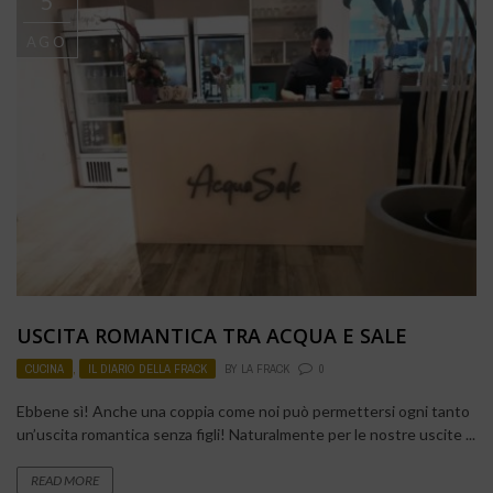
5
AGO
USCITA ROMANTICA TRA ACQUA E SALE
CUCINA
,
IL DIARIO DELLA FRACK
BY
LA FRACK
0
Ebbene sì! Anche una coppia come noi può permettersi ogni tanto
un’uscita romantica senza figli! Naturalmente per le nostre uscite ...
READ MORE