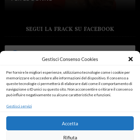
SEGUI LA FRACK SU FACEBOOK
Gestisci Consenso Cookies
Per fornire le migliori esperienze, utilizziamo tecnologie come i cookie per
memorizzare e/o accedere alle informazioni del dispositivo. Il consenso a
Fai clic su "Accetto" per abilitare Facebook
queste tecnologie ci permetterà di elaborare dati come il comportamento di
navigazione o ID unici su questo sito. Non acconsentire o ritirare il consenso
Cookie Policy
può influire negativamente su alcune caratteristiche e funzioni.
Accetto
Gestisci servizi
Accetta
Rifiuta