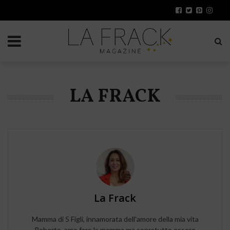
LA FRACK
La Frack
Mamma di 5 Figli, innamorata dell'amore della mia vita
Roberto, amo fare la mamma ma sopratutto essere