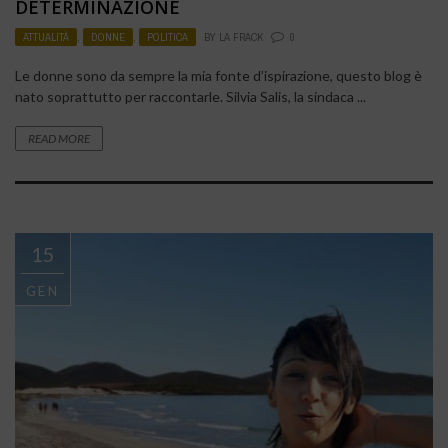
DETERMINAZIONE
ATTUALITÀ
,
DONNE
,
POLITICA
BY
LA FRACK
0
Le donne sono da sempre la mia fonte d’ispirazione, questo blog è
nato soprattutto per raccontarle. Silvia Salis, la sindaca ...
READ MORE
15
GEN