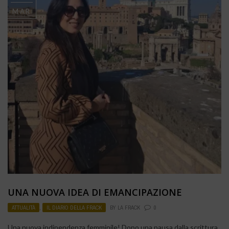
MAR
UNA NUOVA IDEA DI EMANCIPAZIONE
ATTUALITÀ
,
IL DIARIO DELLA FRACK
BY
LA FRACK
0
Una nuova indipendenza femminile! Dopo una pausa dalla scrittura