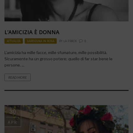
L’AMICIZIA È DONNA
ATTUALITÀ
,
SARDEGNA IN ROSA
BY
LA FRACK
0
L’amicizia ha mille facce, mille sfumature, mille possibilità.
Sicuramente ha un grosso potere: quello di far star bene le
persone. ...
READ MORE
30
APR