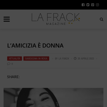
L’AMICIZIA È DONNA
ATTUALITÀ
,
SARDEGNA IN ROSA
BY
LA FRACK
20 APRILE 2023
0
SHARE: