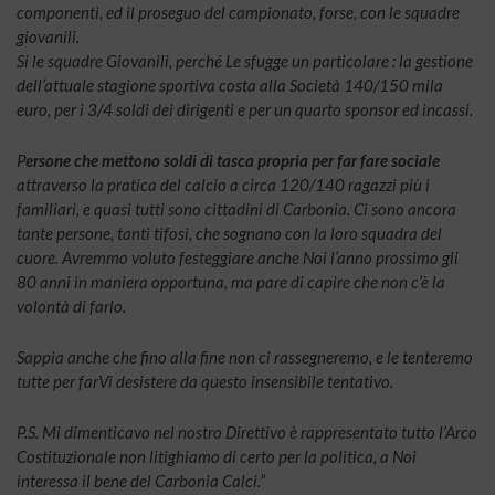
componenti, ed il proseguo del campionato, forse, con le squadre
giovanili.
Si le squadre Giovanili, perché Le sfugge un particolare : la gestione
dell’attuale stagione sportiva costa alla Società 140/150 mila
euro, per i 3/4 soldi dei dirigenti e per un quarto sponsor ed incassi.
P
ersone che mettono soldi di tasca propria per far fare sociale
attraverso la pratica del calcio a circa 120/140 ragazzi più i
familiari, e quasi tutti sono cittadini di Carbonia. Ci sono ancora
tante persone, tanti tifosi, che sognano con la loro squadra del
cuore. Avremmo voluto festeggiare anche Noi l’anno prossimo gli
80 anni in maniera opportuna, ma pare di capire che non c’è la
volontà di farlo.
Sappia anche che fino alla fine non ci rassegneremo, e le tenteremo
tutte per farVi desistere da questo insensibile tentativo.
P.S. Mi dimenticavo nel nostro Direttivo è rappresentato tutto l’Arco
Costituzionale non litighiamo di certo per la politica, a Noi
interessa il bene del Carbonia Calci.”