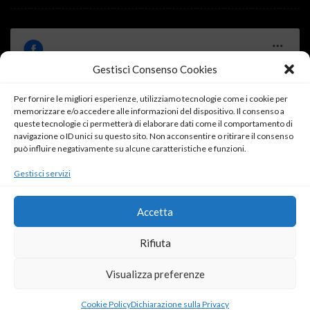
Gestisci Consenso Cookies
Per fornire le migliori esperienze, utilizziamo tecnologie come i cookie per
Fai clic su "Accetto" per abilitare Facebook
memorizzare e/o accedere alle informazioni del dispositivo. Il consenso a
queste tecnologie ci permetterà di elaborare dati come il comportamento di
Cookie Policy
navigazione o ID unici su questo sito. Non acconsentire o ritirare il consenso
può influire negativamente su alcune caratteristiche e funzioni.
Accetto
Gestisci servizi
Accetta
Rifiuta
Visualizza preferenze
ROSSO DONNA
SARDEGNA IN ROSA
ANGOLO LETTURA
IL DIARIO DELLA FRACK
PUNTO DI SVISTA
SERVIZI OFFERTI
Cookie Policy
Dichiarazione sulla Privacy