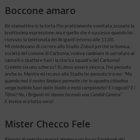
Boccone amaro
Bé stamattina io la torta l’ho praticamente vomitata, scusate la
bruttissima espressione, ma è quello che è successo quando ho
ricevuto la telefonata dei Briganti intorno alle 11,00.
Mi chiedevano di correre allo Stadio Zoboli perché la Somica,
società del comune di Carbonia, voleva cambiare le serrature ai
cancelli e sbattere fuori la storica squadra del Carbonia!
Credete sia uno scherzo? Sì, devo essere sincera, l’ho pensato
anche io. Mentre mi recavo allo Stadio ho pensato tra me:
“Ma
quando mai il nostro Sindaco permette che la squadra cittadina
venga buttata fuori dallo Stadio a metà campionato? E i ragazzi? E i
Tifosi? No, i Briganti mi stanno facendo una Candid Camera”
E invece era tutto vero!
Mister Checco Fele
Riporto di seguito un post appensa uscito su Facebook del