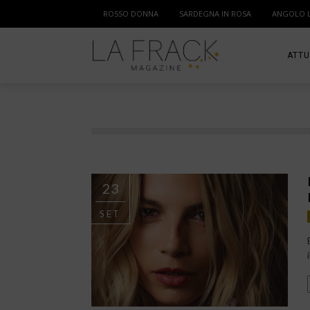
ROSSO DONNA
SARDEGNA IN ROSA
ANGOLO 
ATTU
SPOR
MAM
23
SET