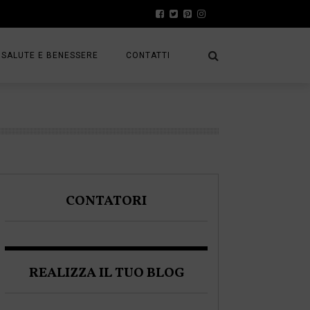
SALUTE E BENESSERE
CONTATTI
PRESS
A
PRIVACY POLICY
FRACK
COOKIE POLICY
CONTATORI
A BLOGGER
REALIZZA IL TUO BLOG