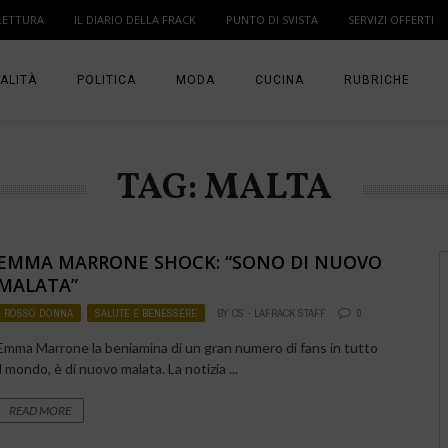
LETTURA
IL DIARIO DELLA FRACK
PUNTO DI SVISTA
SERVIZI OFFERTI
ALITÀ
POLITICA
MODA
CUCINA
RUBRICHE
T
DONNE
MODA BAMBINO
IN PUNTA DI DITA
TAG: MALTA
MA
ANGOLO LETTUR
IL DIARIO DELLA 
EMMA MARRONE SHOCK: “SONO DI NUOVO
PUNTO DI SVISTA
MALATA”
ROSSO DONNA
,
SALUTE E BENESSERE
BY
CS - LAFRACK STAFF
0
TI PRESENTO UN
Emma Marrone la beniamina di un gran numero di fans in tutto
il mondo, è di nuovo malata. La notizia ...
READ MORE