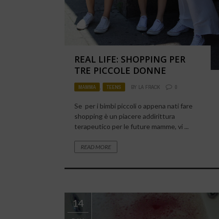
REAL LIFE: SHOPPING PER
TRE PICCOLE DONNE
MAMMA
,
TEENS
BY
LA FRACK
0
Se per i bimbi piccoli o appena nati fare
shopping è un piacere addirittura
terapeutico per le future mamme, vi ...
READ MORE
14