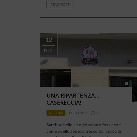
READ MORE
12
DIC
UNA RIPARTENZA…
CASERECCIA!
ATTUALITÀ
BY
LA FRACK
0
Sarebbe bello se ogni sabato fosse così,
come quello appena trascorso, carico di