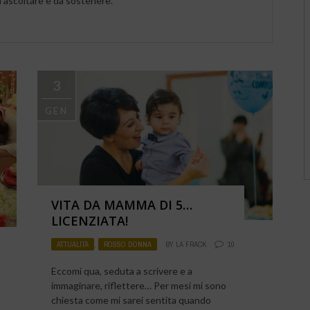
a ascoltare e da sostenere.
3
GEN
VITA DA MAMMA DI 5…
LICENZIATA!
ATTUALITÀ
,
ROSSO DONNA
BY
LA FRACK
10
Eccomi qua, seduta a scrivere e a
immaginare, riflettere… Per mesi mi sono
chiesta come mi sarei sentita quando