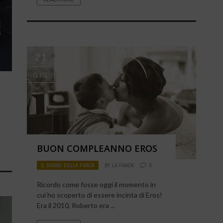
21
GIU
BUON COMPLEANNO EROS
IL DIARIO DELLA FRACK
BY
LA FRACK
0
Ricordo come fosse oggi il momento in
cui ho scoperto di essere incinta di Eros!
Era il 2010, Roberto era ...