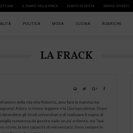
LETTURA
IL DIARIO DELLA FRACK
PUNTO DI SVISTA
SERVIZI OFFERTI
ALITÀ
POLITICA
MODA
CUCINA
RUBRICHE
T
DONNE
MODA BAMBINO
IN PUNTA DI DITA
LA FRACK
MA
ANGOLO LETTUR
IL DIARIO DELLA 
PUNTO DI SVISTA
TI PRESENTO UN
ell'amore della mia vita Roberto, amo fare la mamma ma
gnata! Adoro scrivere, leggere e la Giurisprudenza. Dopo
 riprendere gli studi universitari e di realizzare il sogno di
miglia numerosa da gestire vado un po' a rilento, ma "mai
oro storie, la loro capacità di reinventarsi. Sono sempre in