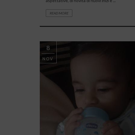
aspettative, di novità di nuovi inizi e ...
READ MORE
8
NOV