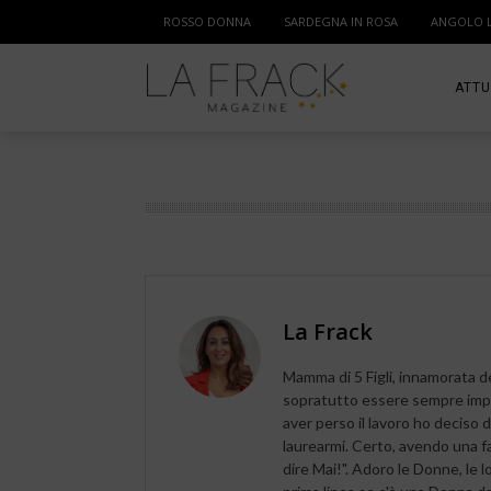
ROSSO DONNA
SARDEGNA IN ROSA
ANGOLO 
ATTU
SPOR
MAM
La Frack
Mamma di 5 Figli, innamorata d
sopratutto essere sempre impe
aver perso il lavoro ho deciso di
laurearmi. Certo, avendo una fa
dire Mai!". Adoro le Donne, le l