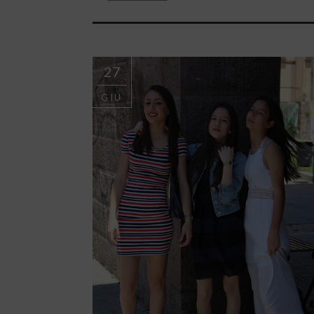
27
GIU