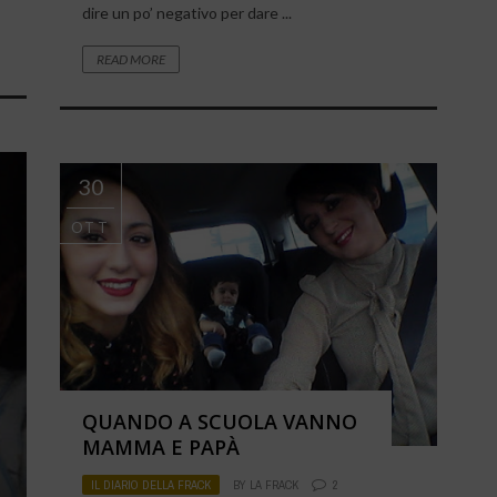
dire un po’ negativo per dare ...
READ MORE
30
OTT
QUANDO A SCUOLA VANNO
MAMMA E PAPÀ
IL DIARIO DELLA FRACK
BY
LA FRACK
2