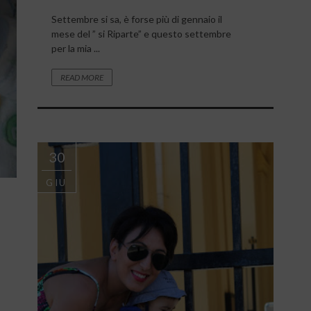
Settembre si sa, è forse più di gennaio il
mese del ” si Riparte” e questo settembre
per la mia ...
READ MORE
30
GIU