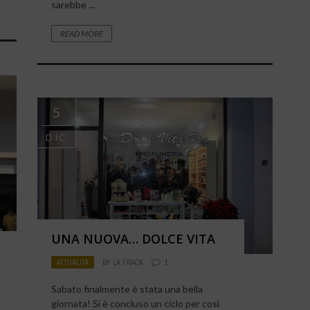
sarebbe ...
READ MORE
5
DIC
UNA NUOVA… DOLCE VITA
ATTUALITÀ
BY
LA FRACK
1
Sabato finalmente è stata una bella
giornata! Si è concluso un ciclo per così