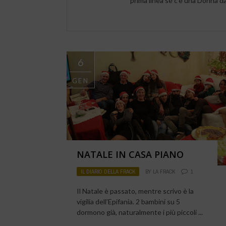
prima linea se c'è una Donna d
6
GEN
NATALE IN CASA PIANO
IL DIARIO DELLA FRACK
BY
LA FRACK
1
Il Natale è passato, mentre scrivo è la
vigilia dell’Epifania. 2 bambini su 5
dormono già, naturalmente i più piccoli ...