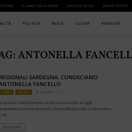
LETTURA
IL DIARIO DELLA FRACK
PUNTO DI SVISTA
SERVIZI OFFERTI
ALITÀ
POLITICA
MODA
CUCINA
RUBRICHE
T
DONNE
MODA BAMBINO
IN PUNTA DI DITA
AG: ANTONELLA FANCEL
MA
ANGOLO LETTUR
IL DIARIO DELLA 
REGIONALI SARDEGNA, CONOSCIAMO
PUNTO DI SVISTA
ANTONELLA FANCELLO
DONNE
,
POLITICA
BY
LA FRACK
0
TI PRESENTO UN
In questa chiacchierata con la nostra ospite di oggi
prepariamoci a forti emozioni. Antonella Fancello ci racconta e
ci fa ...
READ MORE