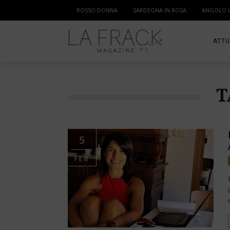
ROSSO DONNA
SARDEGNA IN ROSA
ANGOLO 
ATTU
SPOR
T
MAM
5
FEB