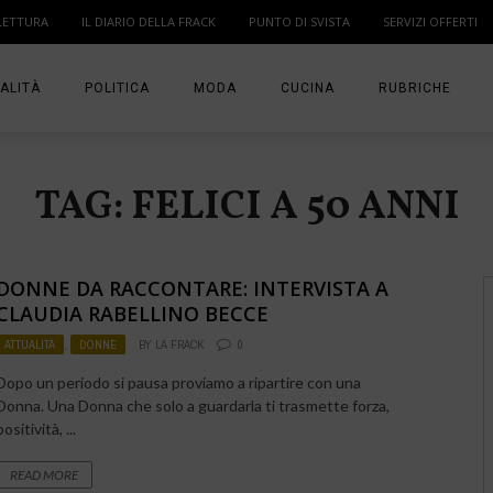
LETTURA
IL DIARIO DELLA FRACK
PUNTO DI SVISTA
SERVIZI OFFERTI
ALITÀ
POLITICA
MODA
CUCINA
RUBRICHE
T
DONNE
MODA BAMBINO
IN PUNTA DI DITA
TAG: FELICI A 50 ANNI
MA
ANGOLO LETTUR
IL DIARIO DELLA 
DONNE DA RACCONTARE: INTERVISTA A
PUNTO DI SVISTA
CLAUDIA RABELLINO BECCE
ATTUALITÀ
,
DONNE
BY
LA FRACK
0
TI PRESENTO UN
Dopo un periodo si pausa proviamo a ripartire con una
Donna. Una Donna che solo a guardarla ti trasmette forza,
positività, ...
READ MORE