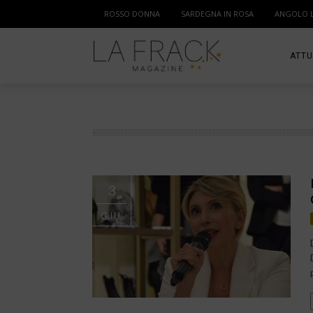
ROSSO DONNA
SARDEGNA IN ROSA
ANGOLO 
ATTU
SPOR
MAM
3
GIU