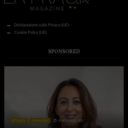
Dichiarazione sulla Privacy (UE)
Cookie Policy (UE)
SPONSORED
ATTUALITÀ
ATTUALITÀ
ATTUALITÀ
,
,
,
SPONSORED
CUCINA
SPONSORED
,
SPONSORED
23 NOVEMBRE 2021
31 LUGLIO 2020
2 DICEMBRE 2020
ATTUALITÀ
ATTUALITÀ
,
,
SALUTE E BENESSERE
SPONSORED
19 OTTOBRE 2020
,
SPONSORED
13 LUGLIO 2021