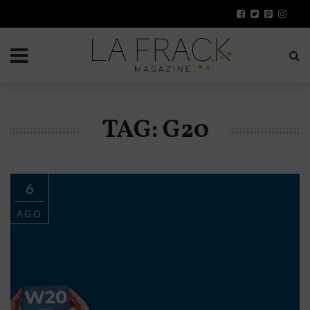
TAG: G20
6
AGO