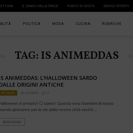
LETTURA
IL DIARIO DELLA FRACK
PUNTO DI SVISTA
SERVIZI OFFERTI
ALITÀ
POLITICA
MODA
CUCINA
RUBRICHE
T
DONNE
MODA BAMBINO
IN PUNTA DI DITA
TAG: IS ANIMEDDAS
MA
ANGOLO LETTUR
IL DIARIO DELLA 
IS ANIMEDDAS: L’HALLOWEEN SARDO
PUNTO DI SVISTA
DALLE ORIGINI ANTICHE
ATTUALITÀ
BY
LA FRACK
0
TI PRESENTO UN
Halloween è arrivato! Ci siamo! Questa sera i bambini di mezzo
mondo gireranno per le vie delle nostre città vestiti ...
READ MORE