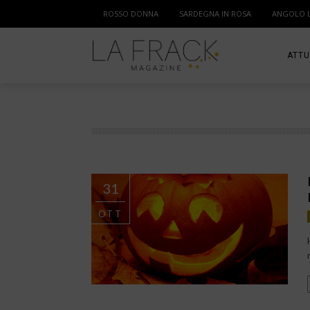
ROSSO DONNA
SARDEGNA IN ROSA
ANGOLO 
ATTU
SPOR
MAM
31
OTT