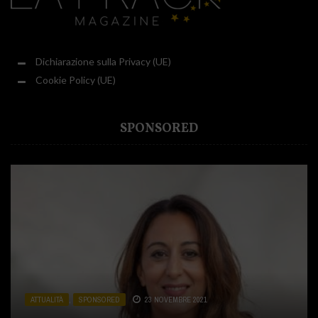
Dichiarazione sulla Privacy (UE)
Cookie Policy (UE)
SPONSORED
ATTUALITÀ
ATTUALITÀ
ATTUALITÀ
,
,
,
SPONSORED
CUCINA
SPONSORED
,
SPONSORED
23 NOVEMBRE 2021
31 LUGLIO 2020
2 DICEMBRE 2020
ATTUALITÀ
ATTUALITÀ
,
,
SALUTE E BENESSERE
SPONSORED
19 OTTOBRE 2020
,
SPONSORED
13 LUGLIO 2021