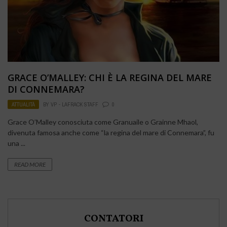
GRACE O’MALLEY: CHI È LA REGINA DEL MARE
DI CONNEMARA?
ATTUALITÀ
BY
VP - LAFRACK STAFF
0
Grace O’Malley conosciuta come Granuaile o Grainne Mhaol,
divenuta famosa anche come “la regina del mare di Connemara”, fu
una ...
READ MORE
CONTATORI