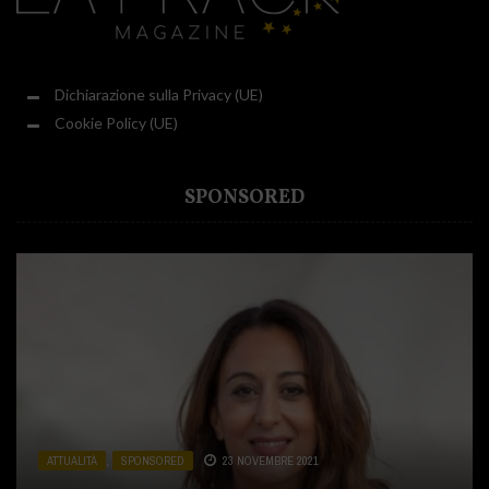
Dichiarazione sulla Privacy (UE)
Cookie Policy (UE)
SPONSORED
ATTUALITÀ
ATTUALITÀ
ATTUALITÀ
,
,
,
SPONSORED
CUCINA
SPONSORED
,
SPONSORED
23 NOVEMBRE 2021
31 LUGLIO 2020
2 DICEMBRE 2020
ATTUALITÀ
ATTUALITÀ
,
,
SALUTE E BENESSERE
SPONSORED
19 OTTOBRE 2020
,
SPONSORED
13 LUGLIO 2021