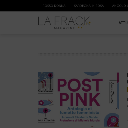
ROSSO DONNA
SARDEGNA IN ROSA
ANGOLO 
ATTU
SPOR
MAM
5
LUG