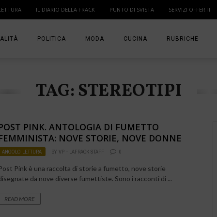
LETTURA
IL DIARIO DELLA FRACK
PUNTO DI SVISTA
SERVIZI OFFERTI
ALITÀ
POLITICA
MODA
CUCINA
RUBRICHE
T
DONNE
MODA BAMBINO
IN PUNTA DI DITA
TAG: STEREOTIPI
MA
ANGOLO LETTUR
IL DIARIO DELLA 
POST PINK. ANTOLOGIA DI FUMETTO
PUNTO DI SVISTA
FEMMINISTA: NOVE STORIE, NOVE DONNE
ANGOLO LETTURA
BY
VP - LAFRACK STAFF
0
TI PRESENTO UN
Post Pink è una raccolta di storie a fumetto, nove storie
disegnate da nove diverse fumettiste. Sono i racconti di ...
READ MORE