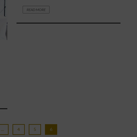
READ MORE
…
4
5
6