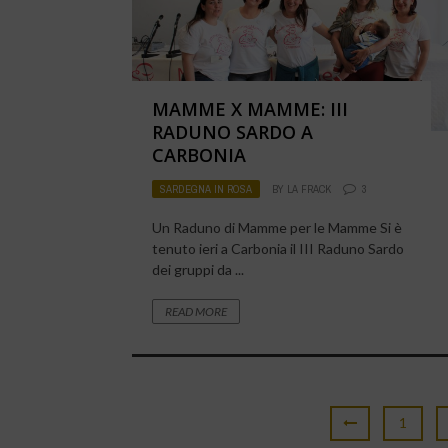
MAMME X MAMME: III
RADUNO SARDO A
CARBONIA
SARDEGNA IN ROSA
BY
LA FRACK
3
Un Raduno di Mamme per le Mamme Si è
tenuto ieri a Carbonia il III Raduno Sardo
dei gruppi da ...
READ MORE
1