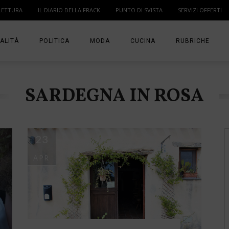
LETTURA
IL DIARIO DELLA FRACK
PUNTO DI SVISTA
SERVIZI OFFERTI
ALITÀ
POLITICA
MODA
CUCINA
RUBRICHE
T
DONNE
MODA BAMBINO
IN PUNTA DI DITA
SARDEGNA IN ROSA
MA
ANGOLO LETTUR
IL DIARIO DELLA 
23
PUNTO DI SVISTA
APR
TI PRESENTO UN