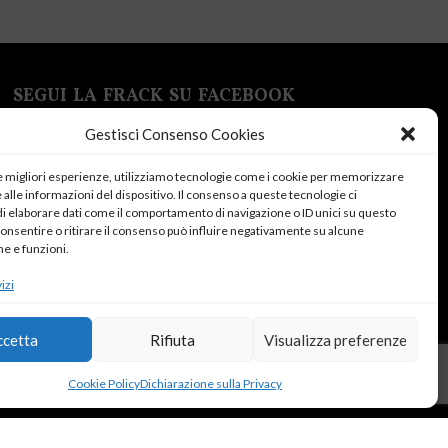
SEGUI LA FRACK SU FACEBOOK
Gestisci Consenso Cookies
le migliori esperienze, utilizziamo tecnologie come i cookie per memorizzare
alle informazioni del dispositivo. Il consenso a queste tecnologie ci
i elaborare dati come il comportamento di navigazione o ID unici su questo
consentire o ritirare il consenso può influire negativamente su alcune
Fai clic su "Accetto" per abilitare Facebook
he e funzioni.
Cookie Policy
izi
Accetto
ccetta
Rifiuta
Visualizza preferenze
Cookie Policy
Dichiarazione sulla Privacy