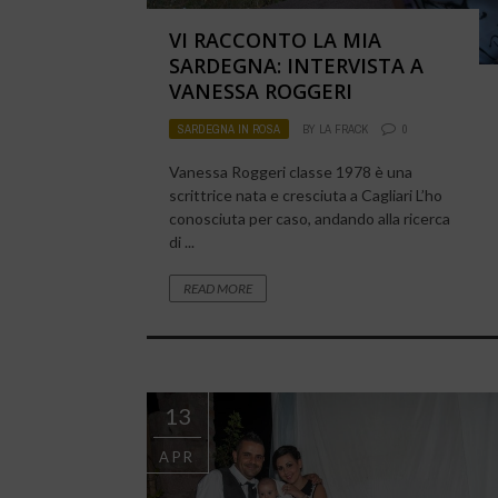
VI RACCONTO LA MIA
SARDEGNA: INTERVISTA A
VANESSA ROGGERI
SARDEGNA IN ROSA
BY
LA FRACK
0
Vanessa Roggeri classe 1978 è una
scrittrice nata e cresciuta a Cagliari L’ho
conosciuta per caso, andando alla ricerca
di ...
READ MORE
13
APR