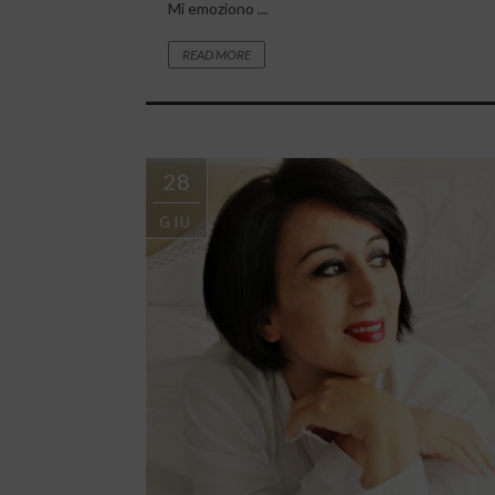
Mi emoziono ...
READ MORE
28
GIU