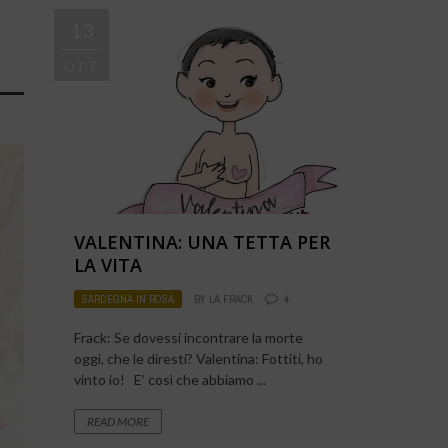
13
OTT
VALENTINA: UNA TETTA PER
LA VITA
SARDEGNA IN ROSA
BY
LA FRACK
4
Frack: Se dovessi incontrare la morte
oggi, che le diresti? Valentina: Fottiti, ho
vinto io! E’ così che abbiamo ...
READ MORE