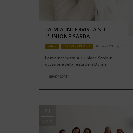
LA MIA INTERVISTA SU
L’UNIONE SARDA
PRESS
,
SARDEGNA IN ROSA
BY
LA FRACK
0
La mia intervista su L’Unione Sarda in
occasione della festa della Donna
READ MORE
21
MAG