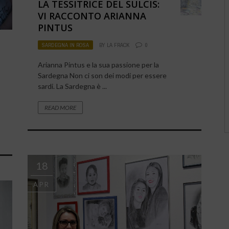
LA TESSITRICE DEL SULCIS:
VI RACCONTO ARIANNA
PINTUS
SARDEGNA IN ROSA
BY
LA FRACK
0
Arianna Pintus e la sua passione per la
Sardegna Non ci son dei modi per essere
sardi. La Sardegna è ...
READ MORE
18
APR