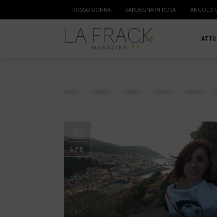
ROSSO DONNA
SARDEGNA IN ROSA
ANGOLO 
ATTU
SPOR
MAM
30
APR