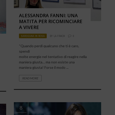
ALESSANDRA FANNI: UNA
MATITA PER RICOMINCIARE
A VIVERE
SARDEGNA IN ROSA
BY
LA FRACK
0
“Quando perdi qualcuno che ti è caro,
spendi
molte energie nel tentativo di reagire nella
maniera giusta… ma non esiste una
maniera giusta! Forse il modo ...
READ MORE
8