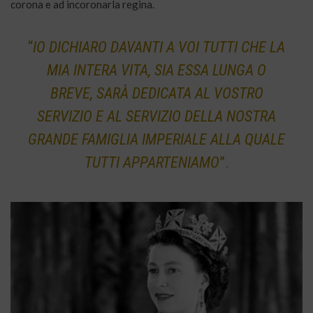
corona e ad incoronarla regina.
“
IO DICHIARO DAVANTI A VOI TUTTI CHE LA
MIA INTERA VITA, SIA ESSA LUNGA O
BREVE, SARÀ DEDICATA AL VOSTRO
SERVIZIO E AL SERVIZIO DELLA NOSTRA
GRANDE FAMIGLIA IMPERIALE ALLA QUALE
TUTTI APPARTENIAMO
”.