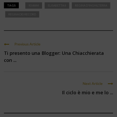
TAGS
93 ANNI
ELISABETTA II
REGINA D'INGHILTERRA
REGINA DEI RECORD
Previous Article
Ti presento una Blogger: Una Chiacchierata
con ...
Next Article
Il ciclo è mio e me lo ...