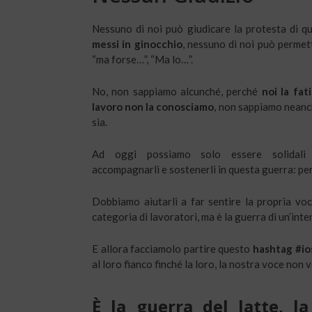
Nessuno di noi può giudicare la protesta di qu
messi in ginocchio
, nessuno di noi può permett
“ma forse…”, “Ma lo…”.
No, non sappiamo alcunché, perché
noi la fat
lavoro non la conosciamo
, non sappiamo neanc
sia.
Ad oggi possiamo solo essere solidali
accompagnarli e sostenerli in questa guerra: per 
Dobbiamo aiutarli a far sentire la propria vo
categoria di lavoratori, ma è la guerra di un’inte
E allora facciamolo partire questo
hashtag #io
al loro fianco finché la loro, la nostra voce non 
È la guerra del latte, l