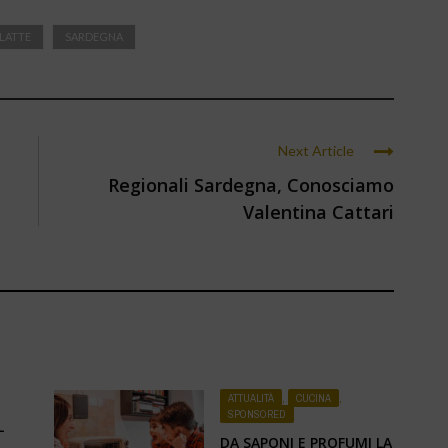
 LATTE
SARDEGNA
Next Article
Regionali Sardegna, Conosciamo
Valentina Cattari
ATTUALITÀ
,
CUCINA
,
SPONSORED
L
DA SAPONI E PROFUMI LA