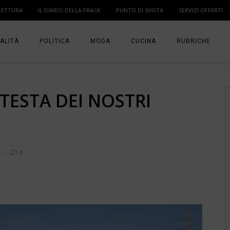
LETTURA
IL DIARIO DELLA FRACK
PUNTO DI SVISTA
SERVIZI OFFERTI
ALITÀ
POLITICA
MODA
CUCINA
RUBRICHE
T
DONNE
MODA BAMBINO
IN PUNTA DI DITA
ESTA DEI NOSTRI
MA
ANGOLO LETTUR
IL DIARIO DELLA 
PUNTO DI SVISTA
0
TI PRESENTO UN