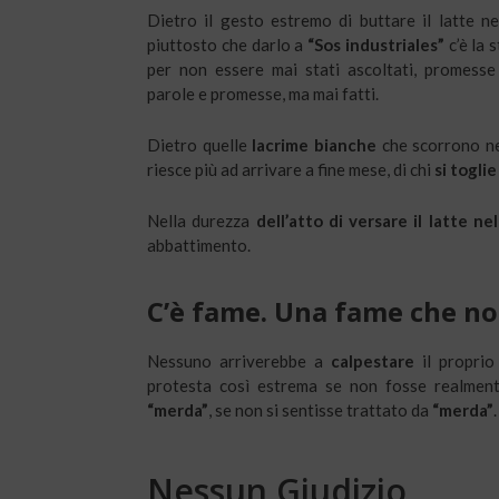
Dietro il gesto estremo di buttare il latte ne
piuttosto che darlo a
“Sos industriales”
c’è la 
per non essere mai stati ascoltati, promesse
parole e promesse, ma mai fatti.
Dietro quelle
lacrime bianche
che scorrono ne
riesce più ad arrivare a fine mese, di chi
si toglie
Nella durezza
dell’atto di versare il latte ne
abbattimento.
C’è fame. Una fame che no
Nessuno arriverebbe a
calpestare
il proprio
protesta così estrema se non fosse realment
“merda”
, se non si sentisse trattato da
“merda”
.
Nessun Giudizio