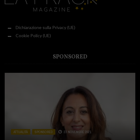
Dichiarazione sulla Privacy (UE)
Cookie Policy (UE)
SPONSORED
ATTUALITÀ
ATTUALITÀ
ATTUALITÀ
,
,
,
SPONSORED
CUCINA
SPONSORED
,
SPONSORED
23 NOVEMBRE 2021
31 LUGLIO 2020
2 DICEMBRE 2020
ATTUALITÀ
ATTUALITÀ
,
,
SALUTE E BENESSERE
SPONSORED
19 OTTOBRE 2020
,
SPONSORED
13 LUGLIO 2021