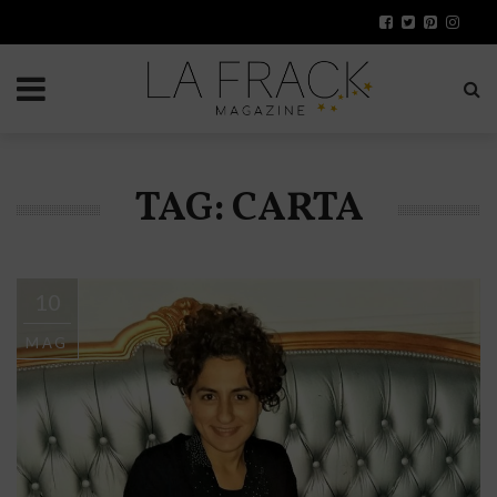
TAG: CARTA
10
MAG