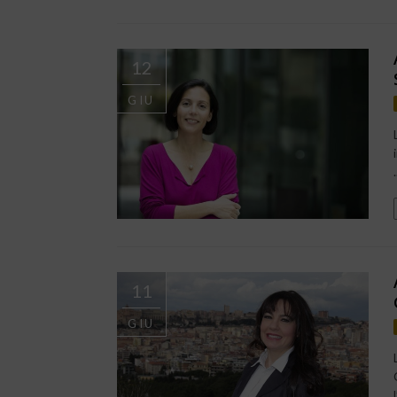
12
GIU
.
11
GIU