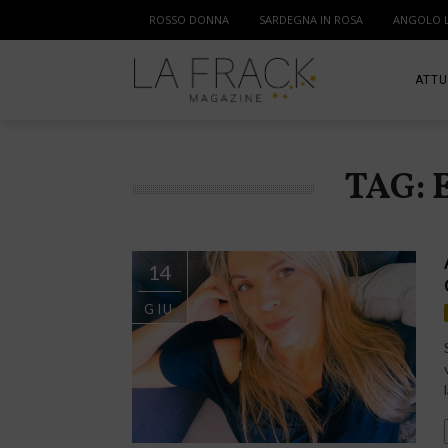
ROSSO DONNA
SARDEGNA IN ROSA
ANGOLO 
ATTU
SPOR
TAG: 
MAM
14
GIU