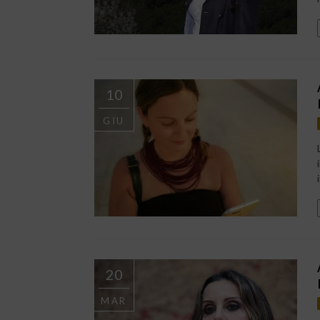
10
GIU
20
MAR