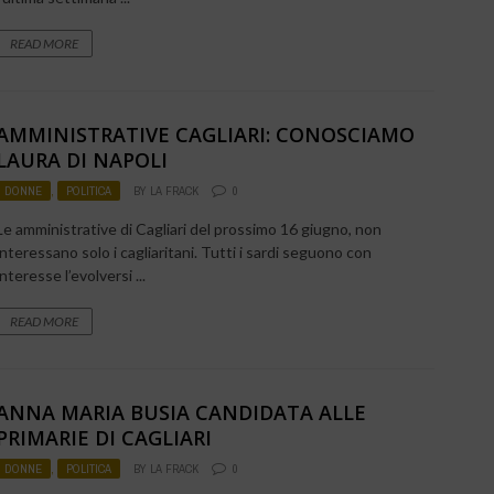
READ MORE
AMMINISTRATIVE CAGLIARI: CONOSCIAMO
LAURA DI NAPOLI
DONNE
,
POLITICA
BY
LA FRACK
0
Le amministrative di Cagliari del prossimo 16 giugno, non
interessano solo i cagliaritani. Tutti i sardi seguono con
interesse l’evolversi ...
READ MORE
ANNA MARIA BUSIA CANDIDATA ALLE
PRIMARIE DI CAGLIARI
DONNE
,
POLITICA
BY
LA FRACK
0