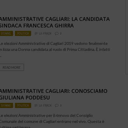
AMMINISTRATIVE CAGLIARI: LA CANDIDATA
SINDACA FRANCESCA GHIRRA
DONNE
,
POLITICA
BY
LA FRACK
0
Le elezioni Amministrative di Cagliari 2019 vedono finalmente
in lizza una Donna candidata al ruolo di Prima Cittadina. È infatti
..
READ MORE
AMMINISTRATIVE CAGLIARI: CONOSCIAMO
GIULIANA PODDESU
DONNE
,
POLITICA
BY
LA FRACK
0
Le elezioni Amministrative per il rinnovo del Consiglio
Comunale del comune di Cagliari entrano nel vivo. Questa è
l’ultima settimana ...