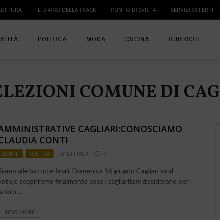
LETTURA
IL DIARIO DELLA FRACK
PUNTO DI SVISTA
SERVIZI OFFERTI
ALITÀ
POLITICA
MODA
CUCINA
RUBRICHE
T
DONNE
MODA BAMBINO
IN PUNTA DI DITA
ELEZIONI COMUNE DI CA
MA
ANGOLO LETTUR
IL DIARIO DELLA 
AMMINISTRATIVE CAGLIARI:CONOSCIAMO
PUNTO DI SVISTA
CLAUDIA CONTI
DONNE
,
POLITICA
BY
LA FRACK
0
TI PRESENTO UN
Siamo alle battute finali. Domenica 16 giugno Cagliari va al
voto,e scopriremo finalmente cosa i cagliaritani desiderano per
la loro ...
READ MORE