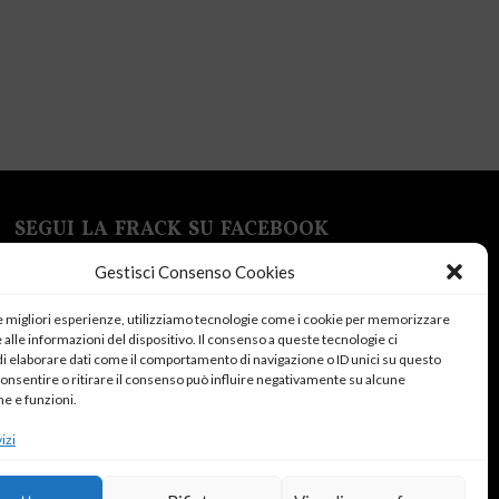
SEGUI LA FRACK SU FACEBOOK
Gestisci Consenso Cookies
le migliori esperienze, utilizziamo tecnologie come i cookie per memorizzare
alle informazioni del dispositivo. Il consenso a queste tecnologie ci
i elaborare dati come il comportamento di navigazione o ID unici su questo
consentire o ritirare il consenso può influire negativamente su alcune
Fai clic su "Accetto" per abilitare Facebook
he e funzioni.
Cookie Policy
izi
Accetto