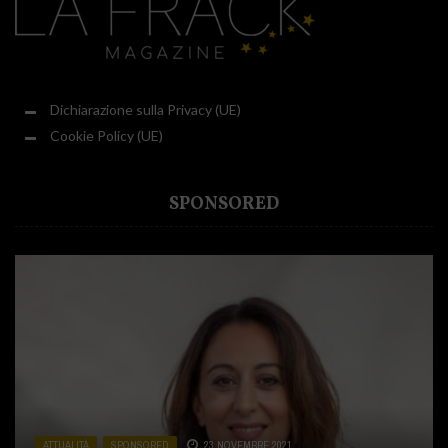
Dichiarazione sulla Privacy (UE)
Cookie Policy (UE)
SPONSORED
ATTUALITÀ
ATTUALITÀ
ATTUALITÀ
,
,
,
SPONSORED
CUCINA
SPONSORED
,
SPONSORED
23 NOVEMBRE 2021
31 LUGLIO 2020
2 DICEMBRE 2020