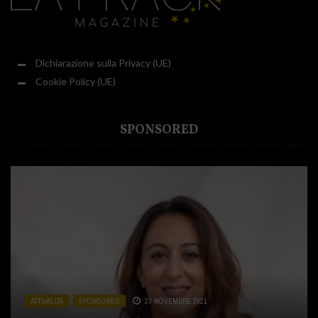
Dichiarazione sulla Privacy (UE)
Cookie Policy (UE)
SPONSORED
ATTUALITÀ
ATTUALITÀ
ATTUALITÀ
,
,
,
SPONSORED
CUCINA
SPONSORED
,
SPONSORED
23 NOVEMBRE 2021
31 LUGLIO 2020
2 DICEMBRE 2020