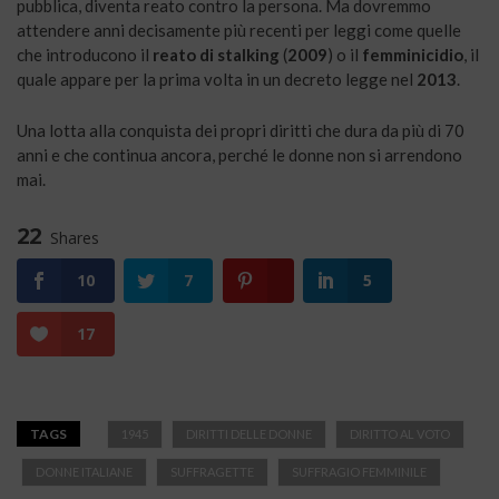
pubblica, diventa reato contro la persona. Ma dovremmo
attendere anni decisamente più recenti per leggi come quelle
che introducono il
reato di stalking
(
2009
) o il
femminicidio
, il
quale appare per la prima volta in un decreto legge nel
2013
.
Una lotta alla conquista dei propri diritti che dura da più di 70
anni e che continua ancora, perché le donne non si arrendono
mai.
22
Shares
10
7
5
17
TAGS
1945
DIRITTI DELLE DONNE
DIRITTO AL VOTO
DONNE ITALIANE
SUFFRAGETTE
SUFFRAGIO FEMMINILE