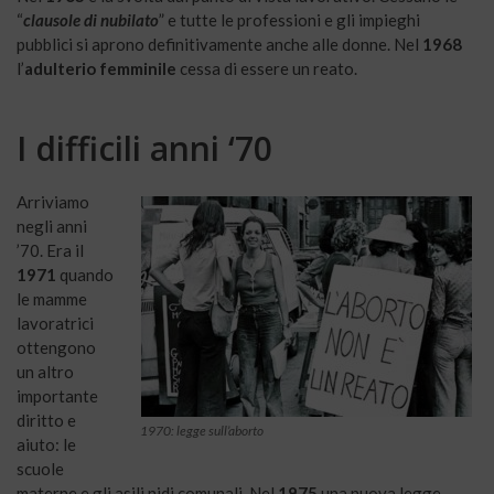
“
clausole di nubilato
” e tutte le professioni e gli impieghi
pubblici si aprono definitivamente anche alle donne. Nel
1968
l’
adulterio femminile
cessa di essere un reato.
I difficili anni ‘70
Arriviamo
negli anni
’70. Era il
1971
quando
le mamme
lavoratrici
ottengono
un altro
importante
diritto e
1970: legge sull’aborto
aiuto: le
scuole
materne e gli asili nidi comunali. Nel
1975
una nuova legge