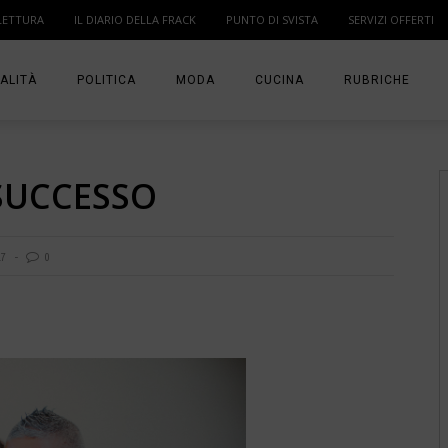
LETTURA
IL DIARIO DELLA FRACK
PUNTO DI SVISTA
SERVIZI OFFERTI
ALITÀ
POLITICA
MODA
CUCINA
RUBRICHE
T
DONNE
MODA BAMBINO
IN PUNTA DI DITA
 SUCCESSO
MA
ANGOLO LETTUR
IL DIARIO DELLA 
17
0
PUNTO DI SVISTA
TI PRESENTO UN