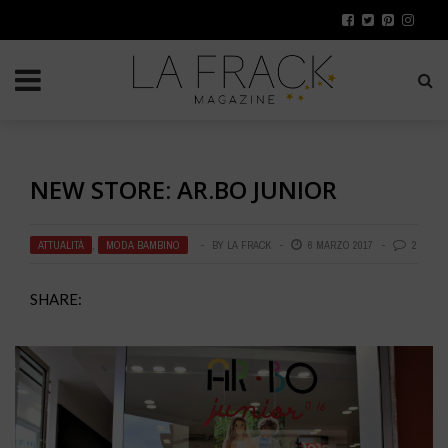
NEW STORE: AR.BO JUNIOR
ATTUALITÀ
,
MODA BAMBINO
BY
LA FRACK
6 MARZO 2017
2
SHARE: