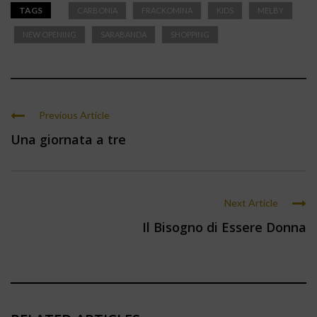
TAGS
CARBONIA
FRACKOMINA
KIDS
MELBY
NEW OPENING
SARABANDA
SHOPPING
Previous Article
Una giornata a tre
Next Article
Il Bisogno di Essere Donna