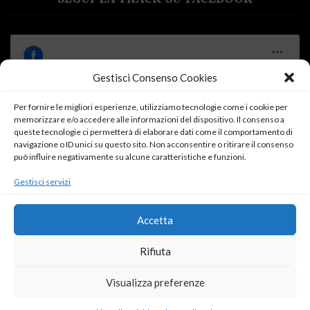
Gestisci Consenso Cookies
Per fornire le migliori esperienze, utilizziamo tecnologie come i cookie per
Fai clic su "Accetto" per abilitare Facebook
memorizzare e/o accedere alle informazioni del dispositivo. Il consenso a
queste tecnologie ci permetterà di elaborare dati come il comportamento di
Cookie Policy
navigazione o ID unici su questo sito. Non acconsentire o ritirare il consenso
può influire negativamente su alcune caratteristiche e funzioni.
Accetto
Gestisci servizi
Accetta
Rifiuta
Visualizza preferenze
ROSSO DONNA
SARDEGNA IN ROSA
ANGOLO LETTURA
IL DIARIO DELLA FRACK
PUNTO DI SVISTA
SERVIZI OFFERTI