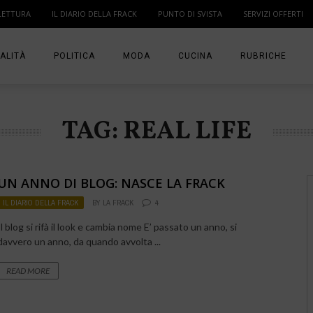
LETTURA
IL DIARIO DELLA FRACK
PUNTO DI SVISTA
SERVIZI OFFERTI
ALITÀ
POLITICA
MODA
CUCINA
RUBRICHE
T
DONNE
MODA BAMBINO
IN PUNTA DI DITA
TAG: REAL LIFE
MA
ANGOLO LETTUR
IL DIARIO DELLA 
UN ANNO DI BLOG: NASCE LA FRACK
PUNTO DI SVISTA
IL DIARIO DELLA FRACK
BY
LA FRACK
4
TI PRESENTO UN
Il blog si rifà il look e cambia nome E’ passato un anno, si
davvero un anno, da quando avvolta ...
READ MORE