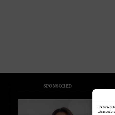
SPONSORED
Per fornire 
e/o accedere 