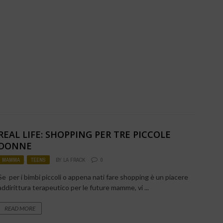
REAL LIFE: SHOPPING PER TRE PICCOLE
DONNE
MAMMA
,
TEENS
BY
LA FRACK
0
Se per i bimbi piccoli o appena nati fare shopping è un piacere
addirittura terapeutico per le future mamme, vi ...
READ MORE