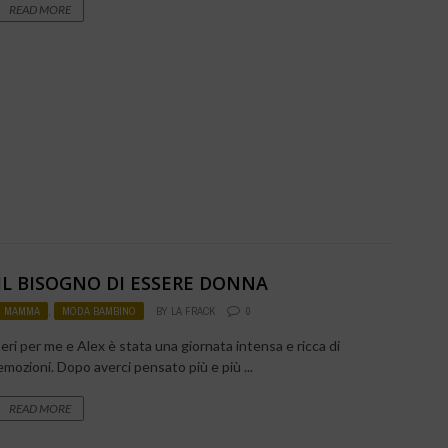
READ MORE
IL BISOGNO DI ESSERE DONNA
MAMMA
,
MODA BAMBINO
BY
LA FRACK
0
Ieri per me e Alex è stata una giornata intensa e ricca di
emozioni. Dopo averci pensato più e più ...
READ MORE