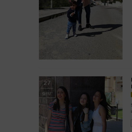
27
GIU