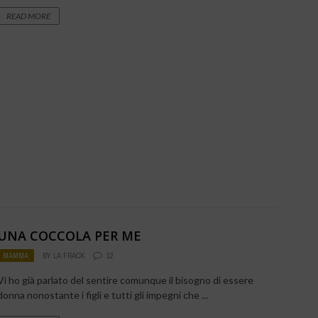
READ MORE
UNA COCCOLA PER ME
MAMMA
BY
LA FRACK
12
Vi ho già parlato del sentire comunque il bisogno di essere
donna nonostante i figli e tutti gli impegni che ...