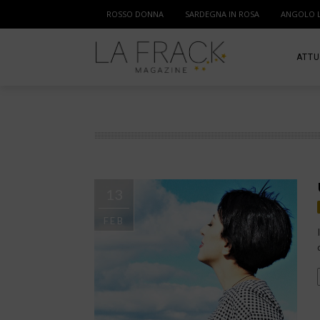
ROSSO DONNA
SARDEGNA IN ROSA
ANGOLO 
ATTU
SPOR
MAM
13
FEB