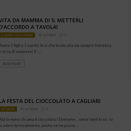
VITA DA MAMMA DI 5: METTERLI
D’ACCORDO A TAVOLA!
IL DIARIO DELLA FRACK
BY
LA FRACK
0
Avere 5 figli e 1 marito fa sì che la mia vita sia sempre frenetica
e ricca di sorprese! E’ ...
READ MORE
LA FESTA DEL CIOCCOLATO A CAGLIARI
ATTUALITÀ
BY
LA FRACK
0
Alzi la mano chi ama il cioccolato! Ehehehe… siete tanti lo so. Io
lo adoro letteralmente, anche se ne posso ...