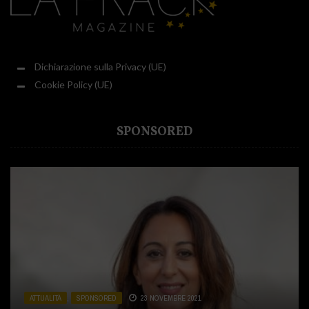
Dichiarazione sulla Privacy (UE)
Cookie Policy (UE)
SPONSORED
ATTUALITÀ
ATTUALITÀ
ATTUALITÀ
,
,
,
SPONSORED
CUCINA
SPONSORED
,
SPONSORED
23 NOVEMBRE 2021
31 LUGLIO 2020
2 DICEMBRE 2020