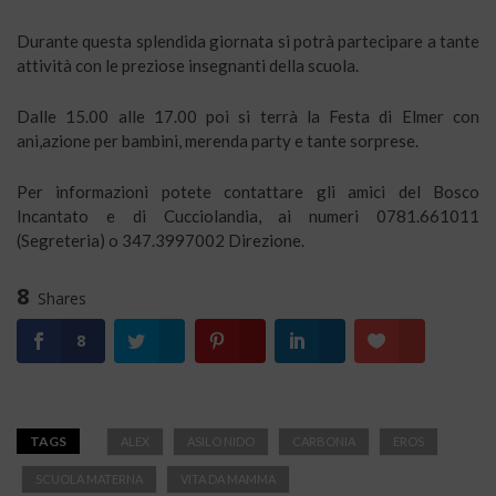
Durante questa splendida giornata si potrà partecipare a tante
attività con le preziose insegnanti della scuola.
Dalle 15.00 alle 17.00 poi si terrà la Festa di Elmer con
ani,azione per bambini, merenda party e tante sorprese.
Per informazioni potete contattare gli amici del Bosco
Incantato e di Cucciolandia, ai numeri 0781.661011
(Segreteria) o 347.3997002 Direzione.
8
Shares
8
TAGS
ALEX
ASILO NIDO
CARBONIA
EROS
SCUOLA MATERNA
VITA DA MAMMA