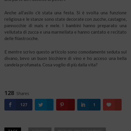
Anche all’asilo c’è stata una festa. Si è svolta una funzione
religiosa e le stanze sono state decorate con zucche, castagne,
pannocchie di mais e mele. I bambini hanno preparato una
vellutata di zucca e una marmellata e hanno cantato e recitato
delle filastrocche.
E mentre scrivo questo articolo sono comodamente seduta sul
divano, bevo un buon bicchiere di vino e ho acceso una bella
candela profumata. Cosa voglio di più dalla vita?
128
Shares
127
1
TAGS
AUTUNNO
FESTA DEL RINGRAZIAMENTO