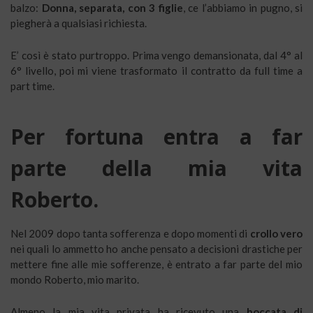
balzo:
Donna, separata, con 3 figlie
, ce l’abbiamo in pugno, si
piegherà a qualsiasi richiesta.
E’ così è stato purtroppo. Prima vengo demansionata, dal 4° al
6° livello, poi mi viene trasformato il contratto da full time a
part time.
Per fortuna entra a far
parte della mia vita
Roberto.
Nel 2009 dopo tanta sofferenza e dopo momenti di
crollo vero
nei quali lo ammetto ho anche pensato a decisioni drastiche per
mettere fine alle mie sofferenze, è entrato a far parte del mio
mondo Roberto, mio marito.
Almeno la mia vita privata ha ricevuto una
boccata di