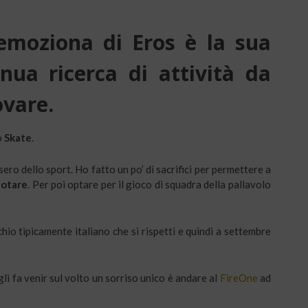
emoziona di Eros è la sua
inua ricerca di attività da
ovare.
o
Skate
.
sero dello sport. Ho fatto un po’ di sacrifici per permettere a
uotare
. Per poi optare per il gioco di squadra della pallavolo
chio tipicamente italiano che si rispetti e quindi a settembre
gli fa venir sul volto un sorriso unico è andare al
FireOne
ad