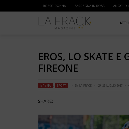
ROSSO DONNA
SARDEGNA IN ROSA
ANGOLO 
ATTU
SPOR
EROS, LO SKATE E 
MAM
FIREONE
MAMMA
,
SPORT
BY
LA FRACK
26 LUGLIO 2017
SHARE: