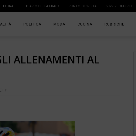
LETTURA
IL DIARIO DELLA FRACK
PUNTO DI SVISTA
SERVIZI OFFERTI
ALITÀ
POLITICA
MODA
CUCINA
RUBRICHE
T
DONNE
MODA BAMBINO
IN PUNTA DI DITA
GLI ALLENAMENTI AL
MA
ANGOLO LETTUR
IL DIARIO DELLA 
PUNTO DI SVISTA
2
TI PRESENTO UN