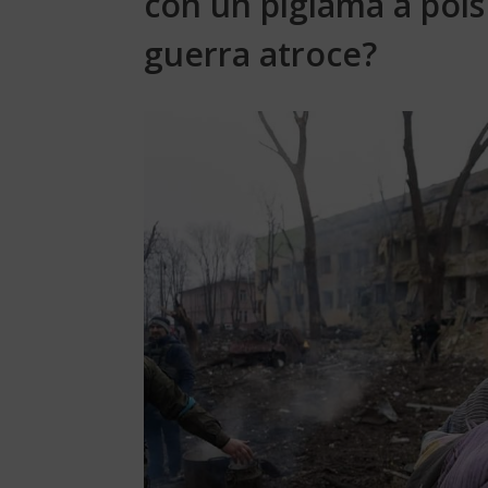
con un pigiama a pois 
guerra atroce?