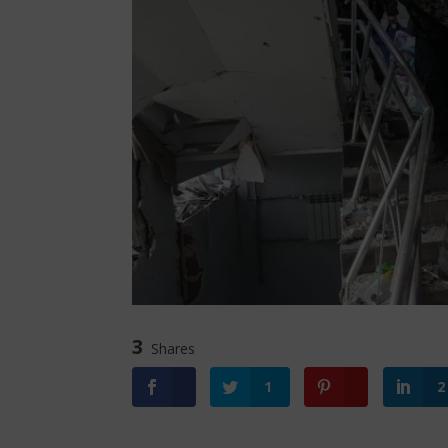
3
Shares
1
2