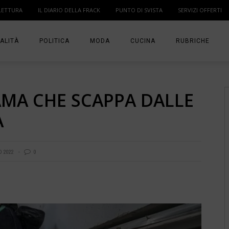
LETTURA
IL DIARIO DELLA FRACK
PUNTO DI SVISTA
SERVIZI OFFERTI
ALITÀ
POLITICA
MODA
CUCINA
RUBRICHE
T
DONNE
MODA BAMBINO
IN PUNTA DI DITA
AMA CHE SCAPPA DALLE
MA
ANGOLO LETTUR
A
IL DIARIO DELLA 
PUNTO DI SVISTA
O 2022
0
TI PRESENTO UN