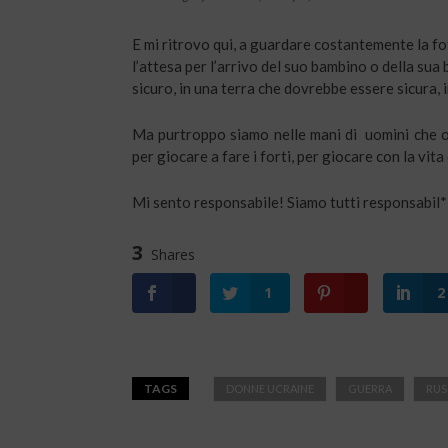
E mi ritrovo qui, a guardare costantemente la f
l’attesa per l’arrivo del suo bambino o della su
sicuro, in una terra che dovrebbe essere sicura,
Ma purtroppo siamo nelle mani di uomini che o
per giocare a fare i forti, per giocare con la vita
Mi sento responsabile! Siamo tutti responsabil*
3
Shares
1
2
TAGS
DONNE UCRAINE
GUERRA
RUS