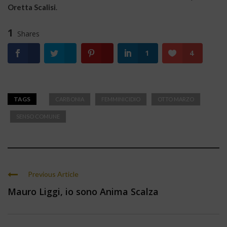
Oretta Scalisi
.
1
Shares
1
4
TAGS
CARBONIA
FEMMINICIDIO
OTTO MARZO
SENSO COMUNE
Previous Article
Mauro Liggi, io sono Anima Scalza