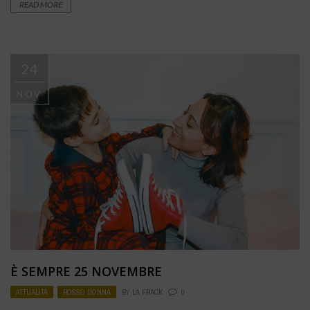
READ MORE
24
NOV
È SEMPRE 25 NOVEMBRE
ATTUALITÀ
,
ROSSO DONNA
BY
LA FRACK
0