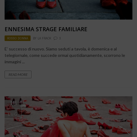
ENNESIMA STRAGE FAMILIARE
ROSSO DONNA
BY
LA FRACK
3
E’ successo di nuovo. Siamo seduti a tavola, è domenica e al
telegiornale, come succede ormai quotidianamente, scorrono le
immagini ...
READ MORE
18
LUG