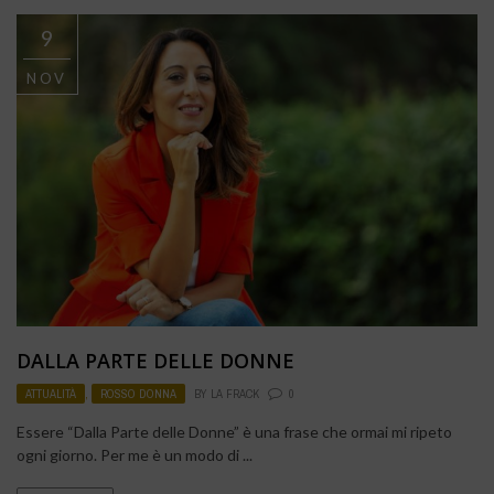
9
NOV
DALLA PARTE DELLE DONNE
ATTUALITÀ
,
ROSSO DONNA
BY
LA FRACK
0
Essere “Dalla Parte delle Donne” è una frase che ormai mi ripeto
ogni giorno. Per me è un modo di ...