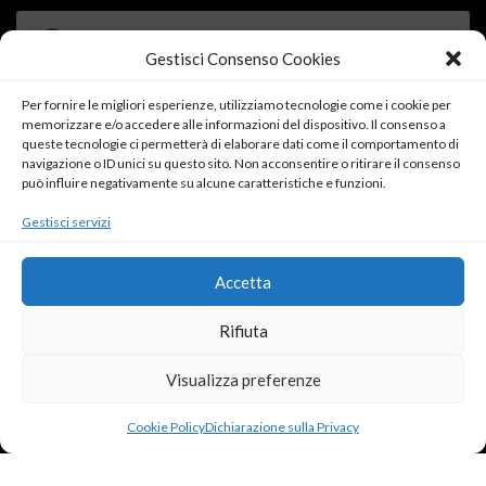
Gestisci Consenso Cookies
Per fornire le migliori esperienze, utilizziamo tecnologie come i cookie per
memorizzare e/o accedere alle informazioni del dispositivo. Il consenso a
Fai clic su "Accetto" per abilitare Facebook
queste tecnologie ci permetterà di elaborare dati come il comportamento di
navigazione o ID unici su questo sito. Non acconsentire o ritirare il consenso
Cookie Policy
può influire negativamente su alcune caratteristiche e funzioni.
Accetto
Gestisci servizi
Accetta
Rifiuta
Visualizza preferenze
ROSSO DONNA
SARDEGNA IN ROSA
ANGOLO LETTURA
Cookie Policy
Dichiarazione sulla Privacy
IL DIARIO DELLA FRACK
PUNTO DI SVISTA
SERVIZI OFFERTI
© 2017-2021 Copyright La Frack - All rights reserved - Powered by
ENKEY