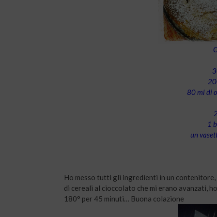
3
20
80 ml di o
2
1 b
un vasett
Ho messo tutti gli ingredienti in un contenitore
di cereali al cioccolato che mi erano avanzati, h
180° per 45 minuti… Buona colazione