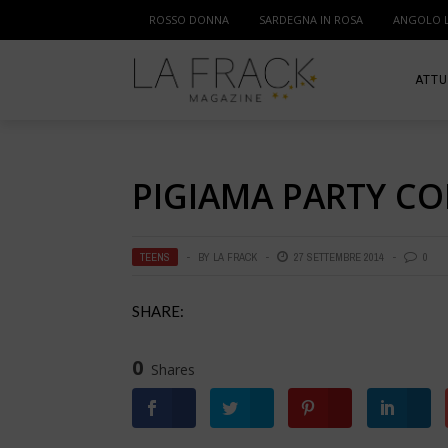
ROSSO DONNA
SARDEGNA IN ROSA
ANGOLO 
ATTU
SPOR
PIGIAMA PARTY CO
MAM
TEENS
BY
LA FRACK
27 SETTEMBRE 2014
0
SHARE:
0
Shares