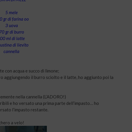
5 mele
 gr di farina oo
3 uova
70 gr di burro
00 ml di latte
ustina di lievito
cannella
nte con acqua e succo di limone;
 aggiungendo il burro sciolto e il latte, ho aggiunto poi la
ntemente nella cannella (L’ADORO!)
pribili e ho versato una prima parte dell’impasto… ho
rsato l’impasto restante.
chero a velo!