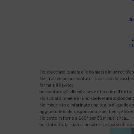
300
1
1 b
Ho sbucciato le mele e le ho messe in un recipie
Nel frattempo ho montato i tuorli con lo zucchero
farina e il lievito;
ho montato gli albumi a neve e ho unito il tutto.
Ho scolato le mele e le ho spolverate abbonda
Ho imburrato e infarinato una teglia di quelle a
aggiunto le mele, disponendole per bene, e ho ve
Ho cotto in forno a 160° per 50 minuti circa…
ho sfornato, lasciato riposare e cosparso di zuc