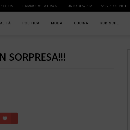
LETTURA
IL DIARIO DELLA FRACK
PUNTO DI SVISTA
SERVIZI OFFERTI
ALITÀ
POLITICA
MODA
CUCINA
RUBRICHE
T
DONNE
MODA BAMBINO
IN PUNTA DI DITA
N SORPRESA!!!
MA
ANGOLO LETTUR
IL DIARIO DELLA 
PUNTO DI SVISTA
TI PRESENTO UN