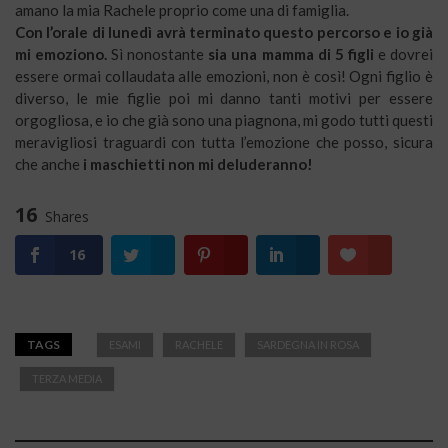
amano la mia Rachele proprio come una di famiglia.
Con l’orale di lunedì avrà terminato questo percorso e io già
mi emoziono.
Sì nonostante
sia una mamma di 5 figli
e dovrei
essere ormai collaudata alle emozioni, non è così! Ogni figlio è
diverso, le mie figlie poi mi danno tanti motivi per essere
orgogliosa, e io che già sono una piagnona, mi godo tutti questi
meravigliosi traguardi con tutta l’emozione che posso, sicura
che anche
i maschietti non mi deluderanno!
16
Shares
16
TAGS
ESAMI
RACHELE
SARDEGNA IN ROSA
TERZA MEDIA