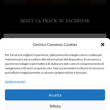
SEGUI LA FRACK SU FACEBOOK
Gestisci Consenso Cookies
Per fornire le migliori esperienze, utilizziamo tecnologie come i cookie per
memorizzare e/o accedere alle informazioni del dispositivo. Il consenso a
Fai clic su "Accetto" per abilitare Facebook
queste tecnologie ci permetterà di elaborare dati come il comportamento di
navigazione o ID unici su questo sito. Non acconsentire o ritirare il consenso
Cookie Policy
può influire negativamente su alcune caratteristiche e funzioni.
Accetto
Gestisci servizi
Accetta
Rifiuta