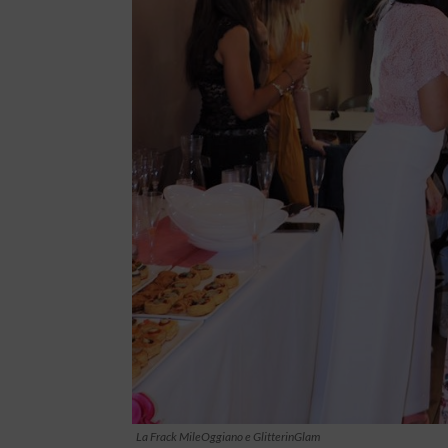
La Frack MileOggiano e GlitterinGlam