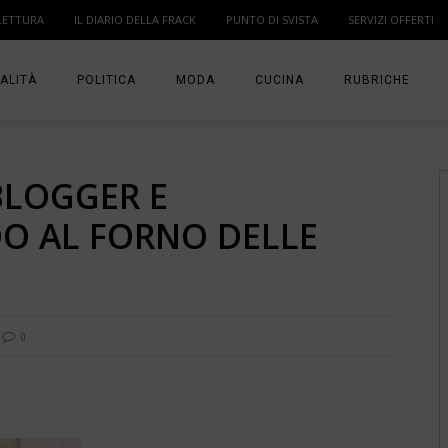
LETTURA
IL DIARIO DELLA FRACK
PUNTO DI SVISTA
SERVIZI OFFERTI
ALITÀ
POLITICA
MODA
CUCINA
RUBRICHE
T
DONNE
MODA BAMBINO
IN PUNTA DI DITA
BLOGGER E
MA
ANGOLO LETTUR
DO AL FORNO DELLE
IL DIARIO DELLA 
PUNTO DI SVISTA
TI PRESENTO UN
0