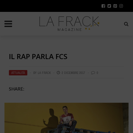
IL RAP PARLA FCS
ATTUALITÀ
BY
LA FRACK
2 DICEMBRE 2017
0
SHARE: