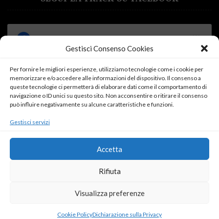
Gestisci Consenso Cookies
Per fornire le migliori esperienze, utilizziamo tecnologie come i cookie per
memorizzare e/o accedere alle informazioni del dispositivo. Il consenso a
Fai clic su "Accetto" per abilitare Facebook
queste tecnologie ci permetterà di elaborare dati come il comportamento di
Cookie Policy
navigazione o ID unici su questo sito. Non acconsentire o ritirare il consenso
può influire negativamente su alcune caratteristiche e funzioni.
Accetto
Gestisci servizi
Accetta
Rifiuta
Visualizza preferenze
ROSSO DONNA
SARDEGNA IN ROSA
ANGOLO LETTURA
IL DIARIO DELLA FRACK
PUNTO DI SVISTA
SERVIZI OFFERTI
Cookie Policy
Dichiarazione sulla Privacy