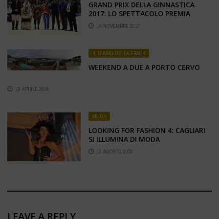
GRAND PRIX DELLA GINNASTICA
2017: LO SPETTACOLO PREMIA
NICOLA BARTOLINI
14 NOVEMBRE 2017
IL DIARIO DELLA FRACK
WEEKEND A DUE A PORTO CERVO
19 APRILE 2018
MODA
LOOKING FOR FASHION 4: CAGLIARI
SI ILLUMINA DI MODA
13 AGOSTO 2018
LEAVE A REPLY