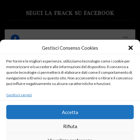
SEGUI LA FRACK SU FACEBOOK
Gestisci Consenso Cookies
Per fornire le migliori esperienze, utilizziamo tecnologie come i cookie per
Fai clic su "Accetto" per abilitare Facebook
memorizzare e/o accedere alle informazioni del dispositivo. Il consenso a
queste tecnologie ci permetterà di elaborare dati come il comportamento di
Cookie Policy
navigazione o ID unici su questo sito. Non acconsentire o ritirare il consenso
può influire negativamente su alcune caratteristiche e funzioni.
Accetto
Gestisci servizi
Accetta
Rifiuta