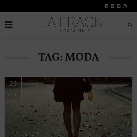
TAG: MODA
23
SET