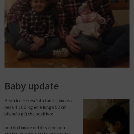
Baby update
Beatrice è cresciuta tantissimo ora
pesa 4,100 Kg ed è lunga 52 cm,
bilancio più che positivo;
non ho timore nel dirvi che non