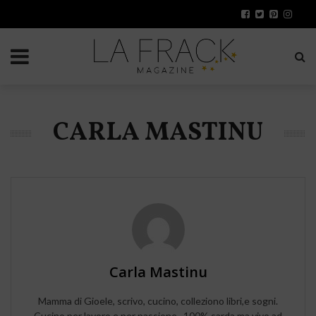
CARLA MASTINU
Carla Mastinu
Mamma di Gioele, scrivo, cucino, colleziono libri,e sogni.
Cucino per lavoro e per passione , 100% sarda ma vivo ad