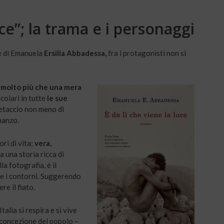
uce”; la trama e i personaggi
e di Emanuela
Ersilia Abbadessa,
fra i protagonisti non si
i
molto più che una mera
icolari in tutte
le sue
setaccio non meno di
manzo.
ri di vita;
vera,
a una storia ricca di
a fotografia, è il
re i contorni. Suggerendo
e il fiato.
 Italia si respira e si vive
 concezione del popolo –