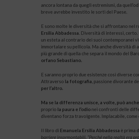
ancora lontana da quegli estremismi, da quell’odio
breve avrebbe investito le sorti del Paese.
E sono molte le diversità che si affrontano nel
Ersilia Abbadessa
. Diversità di interessi, cert
un esteta al contrario dei suoi contemporanei v
immortalare su pellicola. Ma anche diversità di am
più grande di quella che separa il mondo del Baro
orfano Sebastiano.
E saranno proprio due esistenze così diverse com
Attraverso
la fotografia
, passione divorante de
per l’altro.
Ma se la differenza unisce, a volte, può anche
proprio
la paura e l’odio
nei confronti delle diff
diventano forza travolgente. Implacabile, come 
Il libro di
Emanuela Ersilia Abbadessa
è prima d
barriere insormontabili. “Perché nella realtà era pro