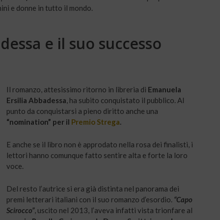
ini e donne in tutto il mondo.
dessa e il suo successo
Il romanzo, attesissimo ritorno in libreria di
Emanuela
Ersilia Abbadessa
, ha subito conquistato il pubblico. Al
punto da conquistarsi a pieno diritto anche una
“nomination” per il
Premio Strega
.
E anche se il libro non è approdato nella rosa dei finalisti, i
lettori hanno comunque fatto sentire alta e forte la loro
voce.
Del resto l’autrice si era già distinta nel panorama dei
premi letterari italiani con il suo romanzo d’esordio.
“Capo
Scirocco”
, uscito nel 2013, l’aveva infatti vista trionfare al