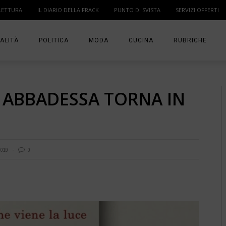
LETTURA
IL DIARIO DELLA FRACK
PUNTO DI SVISTA
SERVIZI OFFERTI
ALITÀ
POLITICA
MODA
CUCINA
RUBRICHE
T
DONNE
MODA BAMBINO
IN PUNTA DI DITA
 ABBADESSA TORNA IN
MA
ANGOLO LETTUR
IL DIARIO DELLA 
PUNTO DI SVISTA
2019
0
TI PRESENTO UN