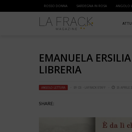
ROSSO DONNA
SARDEGNA IN ROSA
ANGOLO 
ATTU
SPOR
EMANUELA ERSILIA
MAM
LIBRERIA
ANGOLO LETTURA
BY
CS - LAFRACK STAFF
15 APRILE 
SHARE: