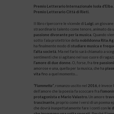
Premio Letterario Internazionale Isola d’Elba
Premio Letterario Città di Rieti.
Il libro ripercorre le vicende di
Luigi
, un giovane
straordinario talento come tenore, animato da 
passione divorante per la musica
. Quando vie
sotto l’ala protettrice della
nobildonna Rita Ag
ha finalmente modo di
studiare musica e frequ
l’alta società
. Ma nel farlo sarà chiamato a scegl
sentimenti che si agitano nel suo cuore di ragaz
l’amore di due donne.
O, forse, fra
tre passioni
amorose e una, quella per la musica, che ha
plas
vita
fino a quel momento…
“Fiammetta”
, romanzo uscito nel
2016
, è invece 
dell’amore che la poesia fa scoccare fra
l’omoni
protagonista e Mario Valastro.
Un amore
trav
trascinante,
proprio come i versi di un poema e
che dovrà inaspettatamente fare i conti con
le d
che insorgono una volta sposati.
Perché Fiamm