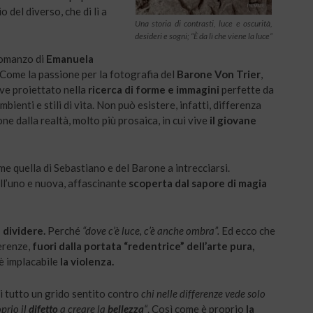
 del diverso, che di lì a
Una storia di contrasti, luce e oscurità,
desideri e sogni; “È da lì che viene la luce”
 romanzo di
Emanuela
o. Come la passione per la fotografia del
Barone Von Trier
,
ive proiettato nella
ricerca di forme e immagini
perfette da
bienti e stili di vita. Non può esistere, infatti, differenza
ne dalla realtà, molto più prosaica, in cui vive
il giovane
e quella di Sebastiano e del Barone a intrecciarsi.
ll’uno e nuova, affascinante
scoperta dal sapore di magia
 dividere.
Perché
“dove c’è luce, c’è anche ombra”.
Ed ecco che
erenze,
fuori dalla portata “redentrice” dell’arte pura,
è implacabile
la violenza.
i tutto un grido sentito contro
chi nelle differenze vede solo
prio il
difetto
a creare la
bellezza
“
. Così come è proprio
la