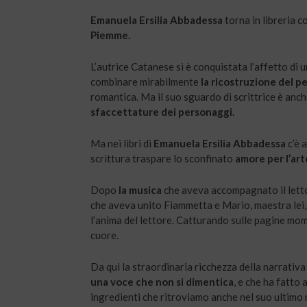
Emanuela Ersilia Abbadessa
torna in libreria 
Piemme.
L’autrice Catanese si è conquistata l’affetto di u
combinare mirabilmente
la ricostruzione del p
romantica. Ma il suo sguardo di scrittrice è anch
sfaccettature dei personaggi.
Ma nei libri di
Emanuela Ersilia Abbadessa
c’è 
scrittura traspare lo sconfinato
amore per l’art
Dopo
la musica
che aveva accompagnato il lettor
che aveva unito Fiammetta e Mario, maestra lei, 
l’anima del lettore. Catturando sulle pagine mom
cuore.
Da qui la straordinaria ricchezza della narrativa
una voce che non si dimentica
, e che ha fatto 
ingredienti che ritroviamo anche nel suo ultimo