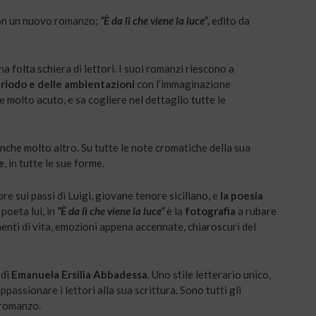
con un nuovo romanzo;
“È da lì che viene la luce”,
edito da
na folta schiera di lettori. I suoi romanzi riescono a
eriodo e delle ambientazioni
con l’immaginazione
e molto acuto, e sa cogliere nel dettaglio tutte le
anche molto altro. Su tutte le note cromatiche della sua
e
, in tutte le sue forme.
e sui passi di Luigi, giovane tenore siciliano, e
la poesia
poeta lui, in
“È da lì che viene la luce”
è la
fotografia
a rubare
enti di vita, emozioni appena accennate, chiaroscuri del
 di
Emanuela Ersilia Abbadessa
. Uno stile letterario unico,
appassionare i lettori alla sua scrittura. Sono tutti gli
 romanzo.