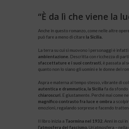
“È da lì che viene la l
Anche in questo romanzo, come nelle altre oper
può fare a meno di citare
la Sicilia.
La terra su cui si muovono i personaggi è infatt
ambientazione
. Descritta con ricchezza di part
sfaccettature e i suoi contrasti
, è passata al 
quanto non lo siano gli uomini e le donne del ro
Aspra e materna al tempo stesso, vibrante di colo
autentica e drammatica, la Sicilia
fa da sfondo 
chiaroscuri
. E giustamente. Perché mai come nell
magnifico contrasto fra luce e ombra
a scolpi
emozioni, regalando sorprese e facendo trattener
Il libro inizia a
Taormina nel 1932
. Anni in cui in
l’atmosfera del fascismo.
Un’atmosfera – nella