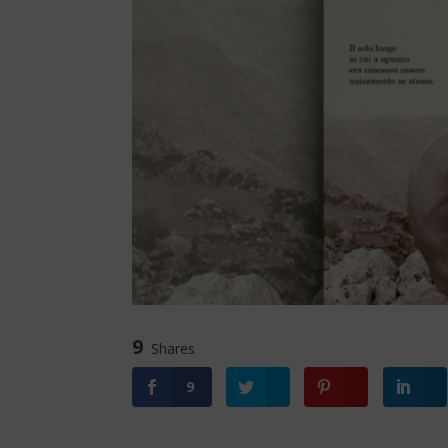
9
Shares
9