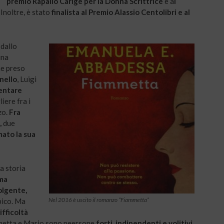
premio Rapallo Carige per la Donna Scrittrice
e a
l
. Inoltre, è stato
finalista al Premio Alassio Centolibri e al
 dallo
una
ne preso
nello
, Luigi
entare
iere fra i
zo.
Fra
,
due
mato la sua
la storia
ma
olgente,
Nel 2016 è uscito il romanzo “Fiammetta”
pico. Ma
ifficoltà
etta e Mario sono peersone
forti, indipendenti e volitivi.