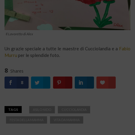
Il Lavoretto di Alex
Un grazie speciale a tutte le maestre di Cucciolandia e a
Fabio
Murru
per le splendide foto.
8
Shares
8
TAGS
ASILO NIDO
CUCCIOLANDIA
FESTA DELLA MAMMA
VITA DA MAMMA