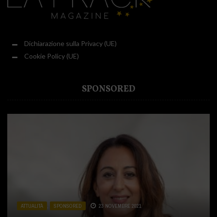
Dichiarazione sulla Privacy (UE)
Cookie Policy (UE)
SPONSORED
ATTUALITÀ
ATTUALITÀ
ATTUALITÀ
,
,
,
SPONSORED
CUCINA
SPONSORED
,
SPONSORED
23 NOVEMBRE 2021
31 LUGLIO 2020
2 DICEMBRE 2020