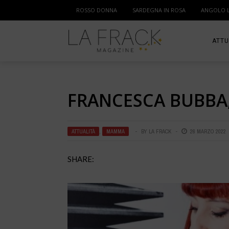
ROSSO DONNA
SARDEGNA IN ROSA
ANGOLO 
ATTU
SPOR
FRANCESCA BUBBA,
MAM
ATTUALITÀ
,
MAMMA
BY
LA FRACK
26 MARZO 2022
SHARE: