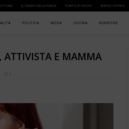
LETTURA
IL DIARIO DELLA FRACK
PUNTO DI SVISTA
SERVIZI OFFERTI
ALITÀ
POLITICA
MODA
CUCINA
RUBRICHE
T
DONNE
MODA BAMBINO
IN PUNTA DI DITA
 ATTIVISTA E MAMMA
MA
ANGOLO LETTUR
IL DIARIO DELLA 
0
PUNTO DI SVISTA
TI PRESENTO UN