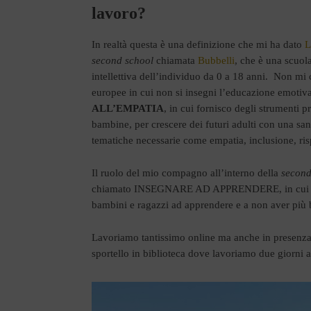
lavoro?
In realtà questa è una definizione che mi ha dato
L
second school
chiamata
Bubbelli
, che è una scuol
intellettiva dell’individuo da 0 a 18 anni. Non mi 
europee in cui non si insegni l’educazione emotiva
ALL’EMPATIA
, in cui fornisco degli strumenti p
bambine, per crescere dei futuri adulti con una sa
tematiche necessarie come empatia, inclusione, ris
Il ruolo del mio compagno all’interno della
second
chiamato INSEGNARE AD APPRENDERE, in cui fornis
bambini e ragazzi ad apprendere e a non aver più bi
Lavoriamo tantissimo online ma anche in presenza n
sportello in biblioteca dove lavoriamo due giorni a 