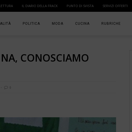
LETTURA
IL DIARIO DELLA FRACK
PUNTO DI SVISTA
SERVIZI OFFERTI
ALITÀ
POLITICA
MODA
CUCINA
RUBRICHE
T
DONNE
MODA BAMBINO
IN PUNTA DI DITA
GNA, CONOSCIAMO
MA
ANGOLO LETTUR
IL DIARIO DELLA 
PUNTO DI SVISTA
0
TI PRESENTO UN