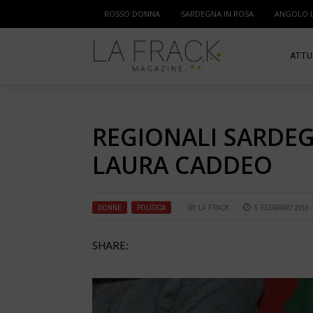
ROSSO DONNA
SARDEGNA IN ROSA
ANGOLO 
ATTU
SPOR
REGIONALI SARDE
MAM
LAURA CADDEO
DONNE
,
POLITICA
BY
LA FRACK
5 FEBBRAIO 2019
SHARE: