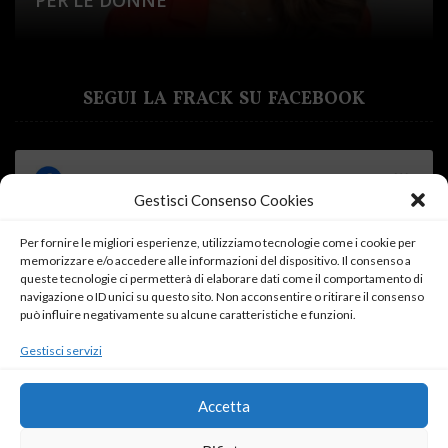
PER LE DONNE
IL MIO PERCORSO CON MYLAB
DI ARIETE
DONNE, MELLIN E PARTO E RIPARTO
AND CARE IN SARDEGNA
SEGUI LA FRACK SU FACEBOOK
Gestisci Consenso Cookies
Per fornire le migliori esperienze, utilizziamo tecnologie come i cookie per
memorizzare e/o accedere alle informazioni del dispositivo. Il consenso a
Fai clic su "Accetto" per abilitare Facebook
queste tecnologie ci permetterà di elaborare dati come il comportamento di
Cookie Policy
navigazione o ID unici su questo sito. Non acconsentire o ritirare il consenso
può influire negativamente su alcune caratteristiche e funzioni.
Accetto
Gestisci servizi
Accetta