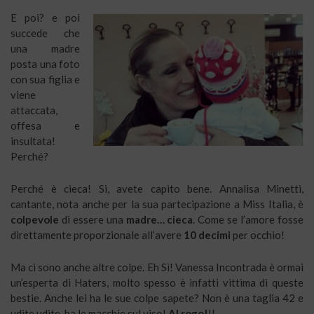
E poi? e poi
succede che
una madre
posta una foto
con sua figlia e
viene
attaccata,
offesa e
insultata!
Perché?
Perché è cieca! Si, avete capito bene. Annalisa Minetti,
cantante, nota anche per la sua partecipazione a Miss Italia, è
colpevole
di essere una
madre… cieca
. Come se l’amore fosse
direttamente proporzionale all’avere
10 decimi
per occhio!
Ma ci sono anche altre colpe. Eh Sì! Vanessa Incontrada è ormai
un’esperta di Haters, molto spesso è infatti vittima di queste
bestie. Anche lei ha le sue colpe sapete? Non è una taglia 42 e
udite udite, ha le macchie sul viso!
Al rogo!
!!