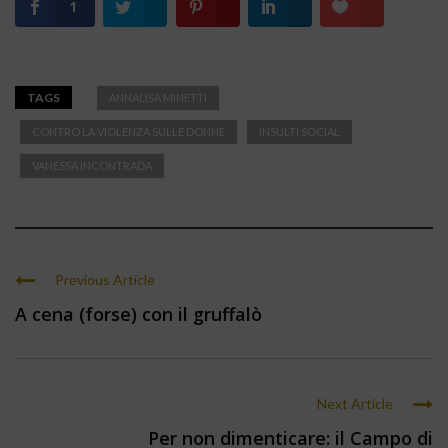
1
TAGS
ANNALISA MINETTI
CONTRO LA VIOLENZA SULLE DONNE
INSULTI SOCIAL
VANESSA INCONTRADA
Previous Article
A cena (forse) con il gruffalò
Next Article
Per non dimenticare: il Campo di