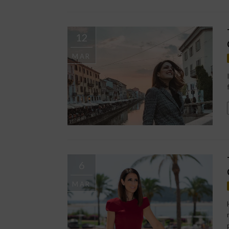
12
MAR
6
MAR