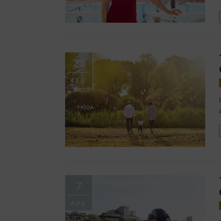
23
FEB
7
APR