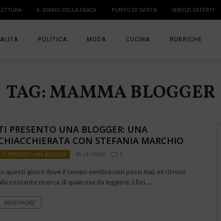
LETTURA
IL DIARIO DELLA FRACK
PUNTO DI SVISTA
SERVIZI OFFERTI
ALITÀ
POLITICA
MODA
CUCINA
RUBRICHE
T
DONNE
MODA BAMBINO
IN PUNTA DI DITA
TAG: MAMMA BLOGGER
MA
ANGOLO LETTUR
IL DIARIO DELLA 
TI PRESENTO UNA BLOGGER: UNA
PUNTO DI SVISTA
CHIACCHIERATA CON STEFANIA MARCHIO
TI PRESENTO UNA BLOGGER
BY
LA FRACK
0
TI PRESENTO UN
In questi giorni dove il tempo sembra non passi mai, mi ritrovo
alla costante ricerca di qualcosa da leggere. Libri, ...
READ MORE