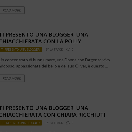
READ MORE
TI PRESENTO UNA BLOGGER: UNA
CHIACCHIERATA CON LA POLLY
TI PRESENTO UNA BLOGGER
BY
LA FRACK
0
Un concentrato di buon umore, una Donna con l’argento vivo
addosso, appassionata del bello e del suo Oliver, è questo ...
READ MORE
TI PRESENTO UNA BLOGGER: UNA
CHIACCHIERATA CON CHIARA RICCHIUTI
TI PRESENTO UNA BLOGGER
BY
LA FRACK
0