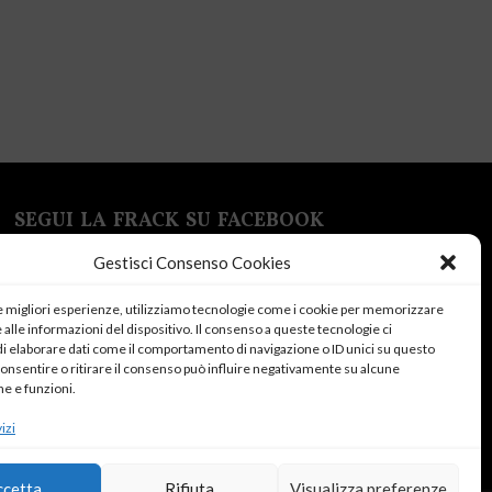
SEGUI LA FRACK SU FACEBOOK
Gestisci Consenso Cookies
le migliori esperienze, utilizziamo tecnologie come i cookie per memorizzare
alle informazioni del dispositivo. Il consenso a queste tecnologie ci
i elaborare dati come il comportamento di navigazione o ID unici su questo
consentire o ritirare il consenso può influire negativamente su alcune
Fai clic su "Accetto" per abilitare Facebook
he e funzioni.
Cookie Policy
izi
Accetto
ccetta
Rifiuta
Visualizza preferenze