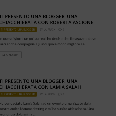
TI PRESENTO UNA BLOGGER: UNA
CHIACCHIERATA CON ROBERTA ASCIONE
TI PRESENTO UNA BLOGGER
BY
LA FRACK
0
In questi giorni un po’ surreali ho deciso che il magazine deve
farci anche compagnia. Quindi quale modo migliore se ...
READ MORE
TI PRESENTO UNA BLOGGER: UNA
CHIACCHIERATA CON LAMIA SALAH
TI PRESENTO UNA BLOGGER
BY
LA FRACK
0
Ho conosciuto Lamia Salah ad un evento organizzato dalla
nostra amica Mammarketing e mi ha subito affascinata. Una
pronuncia dolcissima ...