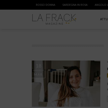
ROSSO DONNA
SARDEGNA IN ROSA
ANGOLO 
ATTU
SPOR
MAM
18
MAR