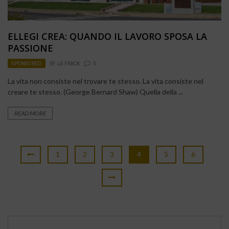
ELLEGI CREA: QUANDO IL LAVORO SPOSA LA
PASSIONE
SPONSORED
BY
LA FRACK
0
La vita non consiste nel trovare te stesso. La vita consiste nel
creare te stesso. (George Bernard Shaw) Quella della ...
READ MORE
1
2
3
4
5
6