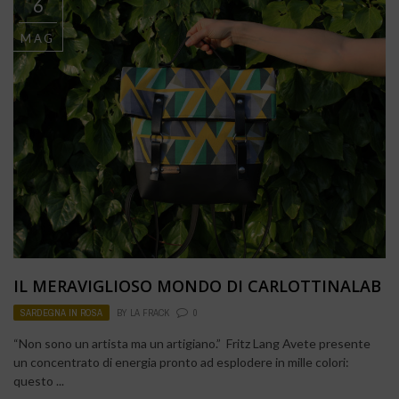
6
MAG
IL MERAVIGLIOSO MONDO DI CARLOTTINALAB
SARDEGNA IN ROSA
BY
LA FRACK
0
“Non sono un artista ma un artigiano.” Fritz Lang Avete presente
un concentrato di energia pronto ad esplodere in mille colori:
questo ...