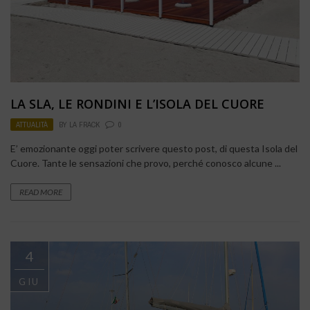
LA SLA, LE RONDINI E L’ISOLA DEL CUORE
ATTUALITÀ
BY
LA FRACK
0
E’ emozionante oggi poter scrivere questo post, di questa Isola del
Cuore. Tante le sensazioni che provo, perché conosco alcune ...
READ MORE
4
GIU