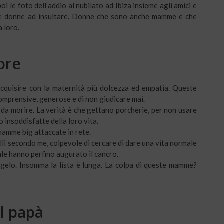
oi le foto dell’addio al nubilato ad Ibiza insieme agli amici e
to le donne ad insultare. Donne che sono anche mamme e che
 loro.
iore
quisire con la maternità più dolcezza ed empatia. Queste
comprensive, generose e di non giudicare mai.
o da morire. La verità è che gettano porcherie, per non usare
o insoddisfatte della loro vita.
 mamme big attaccate in rete.
elli secondo me, colpevole di cercare di dare una vita normale
ale hanno perfino augurato il cancro.
gelo. Insomma la lista è lunga. La colpa di queste mamme?
ol papà