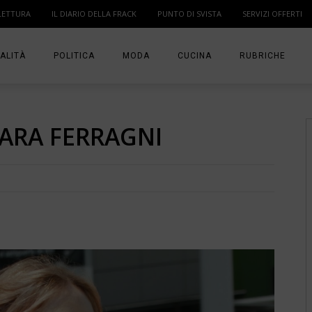
LETTURA
IL DIARIO DELLA FRACK
PUNTO DI SVISTA
SERVIZI OFFERTI
ALITÀ
POLITICA
MODA
CUCINA
RUBRICHE
T
DONNE
MODA BAMBINO
IN PUNTA DI DITA
ARA FERRAGNI
MA
ANGOLO LETTUR
IL DIARIO DELLA 
PUNTO DI SVISTA
TI PRESENTO UN