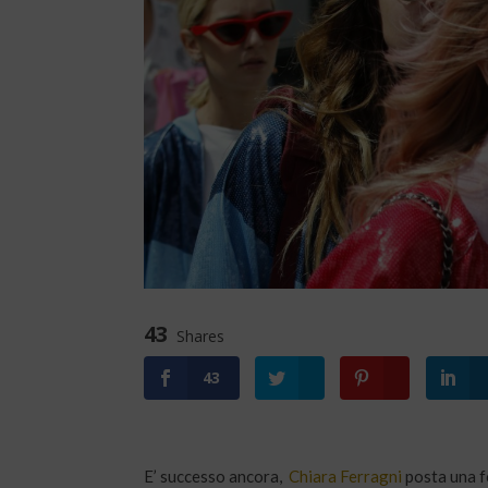
43
Shares
43
E’ successo ancora,
Chiara Ferragni
posta una fo