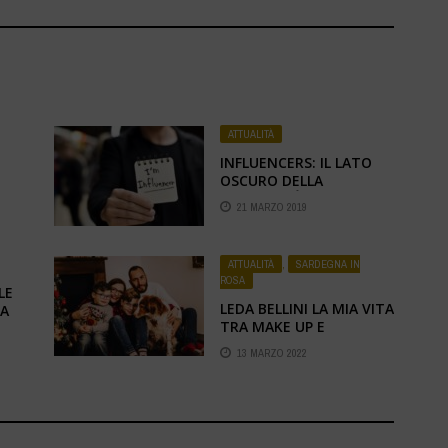
ATTUALITÀ
INFLUENCERS: IL LATO
OSCURO DELLA
NOTORIETÀ
21 MARZO 2019
ATTUALITÀ
,
SARDEGNA IN
ROSA
LE
LEDA BELLINI LA MIA VITA
LA
TRA MAKE UP E
FOTOGRAFIA
13 MARZO 2022