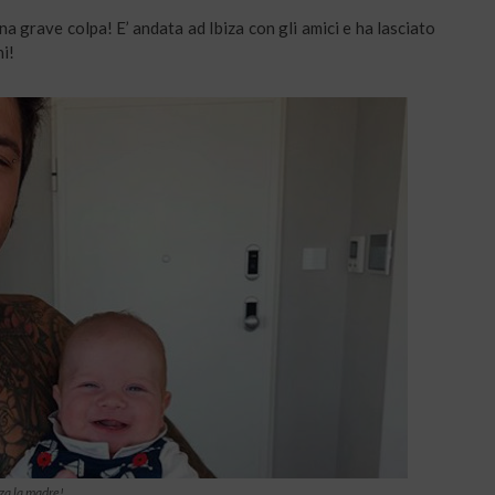
na grave colpa! E’ andata ad Ibiza con gli amici e ha lasciato
ni!
za la madre!