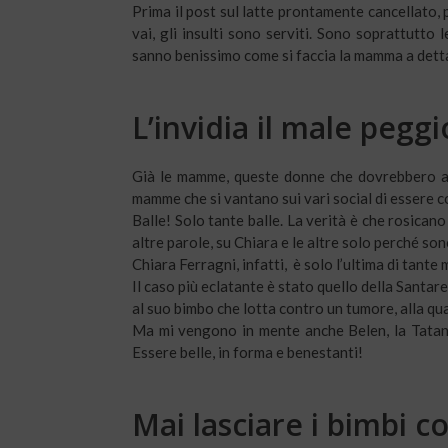
Prima il post sul latte prontamente cancellato, p
vai, gli insulti sono serviti. Sono soprattut
sanno benissimo come si faccia la mamma a detta
L’invidia il male pegg
Già le mamme, queste donne che dovrebbero ac
mamme che si vantano sui vari social di essere 
Balle! Solo tante balle. La verità è che rosican
altre parole, su Chiara e le altre solo perché son
Chiara Ferragni, infatti, è solo l’ultima di tante
Il caso più eclatante è stato quello della Santar
al suo bimbo che lotta contro un tumore, alla qu
Ma mi vengono in mente anche Belen, la Tatan
Essere belle, in forma e benestanti!
Mai lasciare i bimbi c