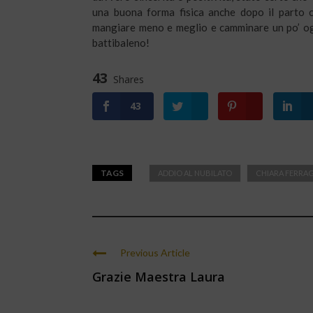
una buona forma fisica anche dopo il parto ci
mangiare meno e meglio e camminare un po’ ogn
battibaleno!
43
Shares
43
TAGS
ADDIO AL NUBILATO
CHIARA FERRA
Previous Article
Grazie Maestra Laura