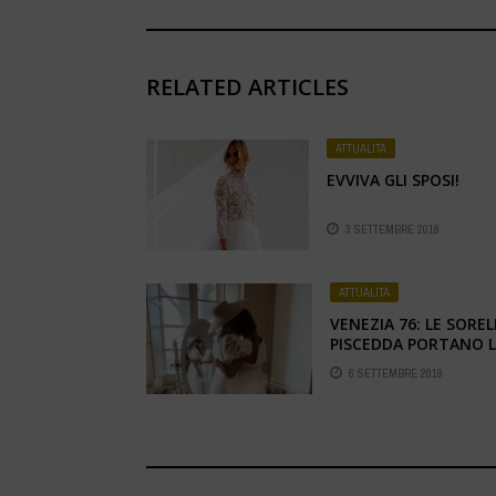
RELATED ARTICLES
ATTUALITÀ
EVVIVA GLI SPOSI!
3 SETTEMBRE 2018
ATTUALITÀ
VENEZIA 76: LE SOREL
PISCEDDA PORTANO 
SARDEGNA SUL RED
6 SETTEMBRE 2019
CARPET